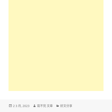
發
作
分
2 3 月, 2023
寫不完 文章
好文分享
佈
者
類