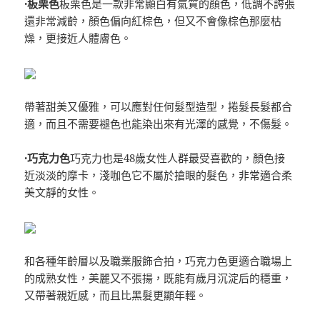
·板栗色
板栗色是一款非常顯白有氣質的顏色，低調不誇張
還非常減齡，顏色偏向紅棕色，但又不會像棕色那麼枯
燥，更接近人體膚色。
帶著甜美又優雅，可以應對任何髮型造型，捲髮長髮都合
適，而且不需要褪色也能染出來有光澤的感覺，不傷髮。
·巧克力色
巧克力也是48歲女性人群最受喜歡的，顏色接
近淡淡的摩卡，淺咖色它不屬於搶眼的髮色，非常適合柔
美文靜的女性。
和各種年齡層以及職業服飾合拍，巧克力色更適合職場上
的成熟女性，美麗又不張揚，既能有歲月沉淀后的穩重，
又帶著親近感，而且比黑髮更顯年輕。