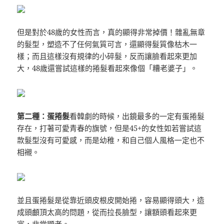
但是對於48歲的女性而言，真的顯得非常掉價！雜亂無章
的髮型，塑造不了任何氣質可言，還顯得髮質像枯木一
樣；而且這樣沒有規律的小碎髮，反而讓臉看起來更加
大，48歲還嘗試這樣的捲髮看起來像個「糟老婆子」。
第二種：蛋捲髮
看韓劇的時候，出鏡最多的一定有蛋捲髮
存在，打著可愛青春的旗號，但是45+的女性如若嘗試這
款髮型沒有可愛感，而是幼稚，和自己個人風格一定也不
相襯。
並且蛋捲髮是從靠近頭皮根皮開始捲，容易顯得頭大，造
成頭顱頂太高的問題，從而拉長臉型，讓額頭看起來更
寬，非常顯老。