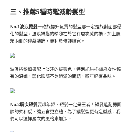
三、推薦5種時髦減齡髮型
No.1波浪捲髮
一款能提升氣質的髮型那一定是能對面部優
化的髮型，波浪捲髮的精髓在於它有層次感的捲，加上臉
頰兩側的碎髮裝飾，更利於修飾臉寬。
波浪捲髮如果配上淡淡的板栗色，特別能烘托48歲女性獨
有的溫婉，弱化臉部不夠飽滿的問題，顯年輕有品味。
No.2層次短髮
要想年輕，短髮一定是王者！短髮能削弱圓
臉的柔和感，讓五官更立體，為了讓髮型更有造型感，我
們可以選擇層次的風格來加深。