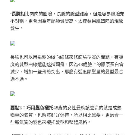
·長臉
相比肉肉的圓臉，長臉的臉型雖瘦，但是容易臉臉頰
不對稱，更會因為年紀顴骨變高、太瘦蘋果肌凹陷的現象
髮生。
長臉也可以用捲髮的縱向線條來修飾臉型寬的問題，有弧
度的髮型曲線還能遮擋顴骨，因為48歲臉上的膠原蛋白會
減少，增加一些骨骼突出，那麼有弧度顯髮量的髮型最合
適不過。
要點2：巧用髮色襯托
48歲的女性最應該營造的就是成熟
穩重的氣質，也應該好好保持，所以相比黑髮，更適合一
些顯氣質的髮色來襯托髮型和整體風格。