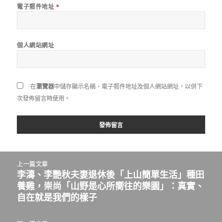
電子郵件地址
*
個人網站網址
在
瀏覽器
中儲存顯示名稱、電子郵件地址及個人網站網址，以供下
次發佈留言時使用。
文
上一篇文章
章
李濤、李艷秋夫妻退休後「上山簡單生活」種田
上
導
養雞，崇尚「山野是心所嚮往的樂園」：真實、
一
覽
自在就是我們的樣子
篇
文
章: