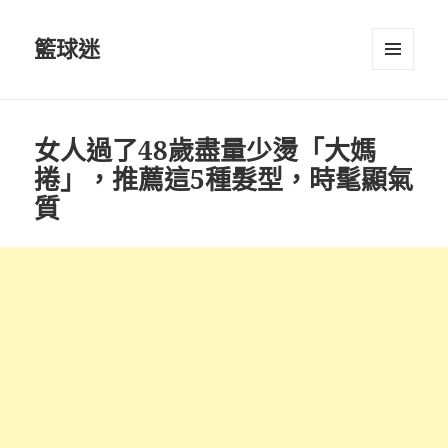
籃球迷
選單及
小工具
女人過了48歲盡量少燙「大媽
捲」，推薦這5種髮型，時髦顯氣
質