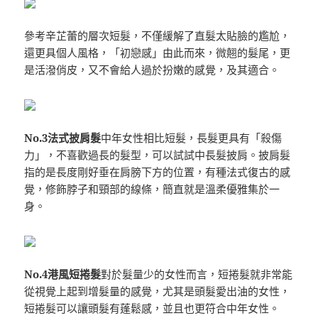
參考辛芷蕾的層次短髮，不僅緩解了直髮太貼臉的尷尬，
還更具個人風格，「初戀感」由此而來，微翹的髮尾，更
是活潑俏皮，又不會給人過於扮嫩的感覺，及其適合。
No.3法式披肩髮
中年女性相比短髮，長髮更具有「殺傷
力」，不喜歡過長的髮型，可以試試中長髮披肩。披肩髮
指的是長度剛好垂在肩膀下方的位置，有種法式復古的感
覺，修飾脖子和頸部的線條，簡直就是溫柔優雅集於一
身。
No.4港風短捲髮
對於髮量少的女性而言，短捲髮就非常能
從視覺上起到增髮量的感覺，尤其是頭髮愛出油的女性，
短捲髮可以讓頭髮有蓬鬆感，並且也更符合中年女性。