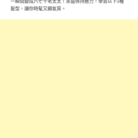
一瞬間變成六七十老太太！永遠保持魅力，學習以下5種
髮型，讓你時髦又顯氣質。