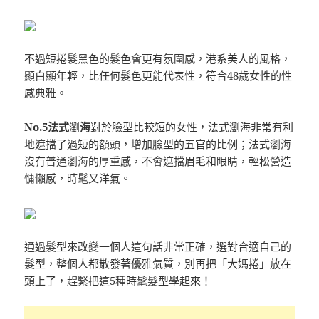
不過短捲髮黑色的髮色會更有氛圍感，港系美人的風格，
顯白顯年輕，比任何髮色更能代表性，符合48歲女性的性
感典雅。
No.5法式
瀏
海
對於臉型比較短的女性，法式瀏海非常有利
地遮擋了過短的額頭，增加臉型的五官的比例；法式瀏海
沒有普通瀏海的厚重感，不會遮擋眉毛和眼睛，輕松營造
慵懶感，時髦又洋氣。
通過髮型來改變一個人這句話非常正確，選對合適自己的
髮型，整個人都散發著優雅氣質，別再把「大媽捲」放在
頭上了，趕緊把這5種時髦髮型學起來！