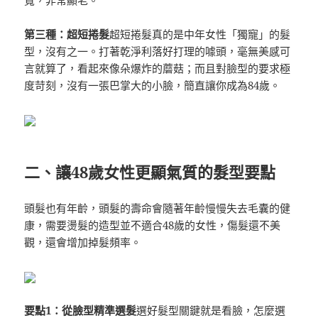
第三種：超短捲髮
超短捲髮真的是中年女性「獨寵」的髮
型，沒有之一。打著乾淨利落好打理的噱頭，毫無美感可
言就算了，看起來像朵爆炸的蘑菇；而且對臉型的要求極
度苛刻，沒有一張巴掌大的小臉，簡直讓你成為84歲。
二、讓48歲女性更顯氣質的髮型要點
頭髮也有年齡，頭髮的壽命會隨著年齡慢慢失去毛囊的健
康，需要燙髮的造型並不適合48歲的女性，傷髮還不美
觀，還會增加掉髮頻率。
要點1：從臉型精準選髮
選好髮型關鍵就是看臉，怎麼選