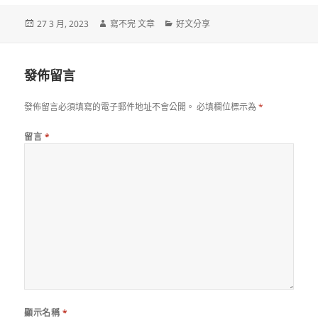
發
作
分
27 3 月, 2023
寫不完 文章
好文分享
佈
者
類
日
期:
發佈留言
發佈留言必須填寫的電子郵件地址不會公開。
必填欄位標示為
*
留言
*
顯示名稱
*