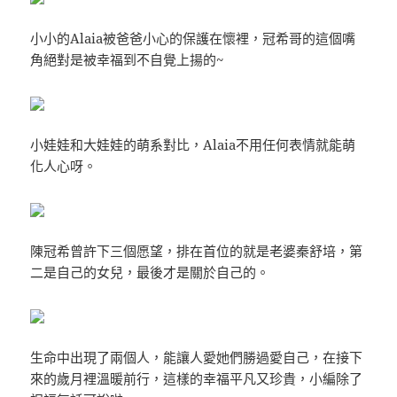
小小的Alaia被爸爸小心的保護在懷裡，冠希哥的這個嘴
角絕對是被幸福到不自覺上揚的~
小娃娃和大娃娃的萌系對比，Alaia不用任何表情就能萌
化人心呀。
陳冠希曾許下三個愿望，排在首位的就是老婆秦舒培，第
二是自己的女兒，最後才是關於自己的。
生命中出現了兩個人，能讓人愛她們勝過愛自己，在接下
來的歲月裡溫暖前行，這樣的幸福平凡又珍貴，小編除了