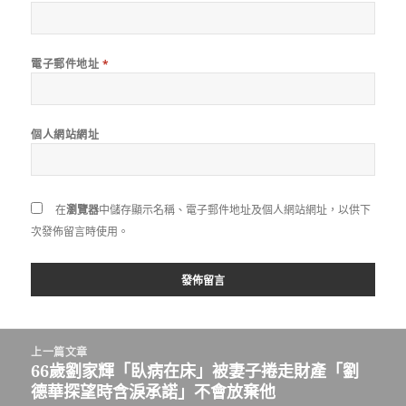
電子郵件地址
*
個人網站網址
在
瀏覽器
中儲存顯示名稱、電子郵件地址及個人網站網址，以供下
次發佈留言時使用。
文
上一篇文章
章
66歲劉家輝「臥病在床」被妻子捲走財產「劉
上
導
德華探望時含淚承諾」不會放棄他
一
覽