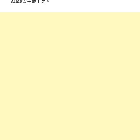
Alaia公主範十足。