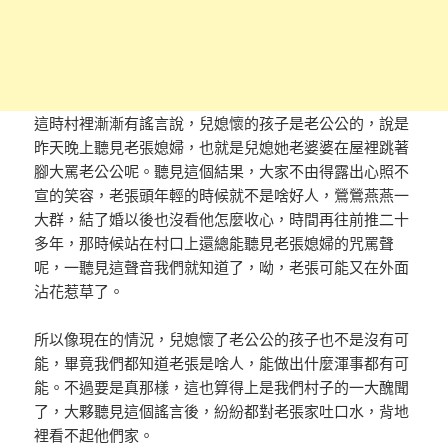
這時村裡漸漸有謠言說，兒媳懷的孩子是老公公的，說是
昨天晚上聽見老張媳婦，也就是兒媳她老婆婆在屋裡跳著
腳大罵老公公呢。聽見這個結果，大家不由得露出心照不
宣的笑容，老張頭年輕的時候就不是啥好人，鶯鶯燕燕一
大群，結了婚以後也沒看他怎麼收心，時間再往前推二十
多年，那時候站在村口上還總能聽見老張媳婦的咒罵聲
呢，一聽見這聲音我們就知道了，呦，老張可能又在外面
沾花惹草了。
所以像現在的情況，兒媳懷了老公公的孩子也不是沒有可
能，畢竟我們都知道老張是啥人，能做出什麼渾事都有可
能。不過要是真那樣，這也算得上是我們村子的一大醜聞
了，大夥聽見這個謠言後，紛紛都對老張家吐口水，背地
裡看不起他們家。