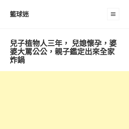
籃球迷
選單及
小工具
兒子植物人三年， 兒媳懷孕，婆
婆大罵公公，親子鑑定出來全家
炸鍋