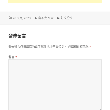
發
作
分
28 3 月, 2023
寫不完 文章
好文分享
佈
者
類
日
期:
發佈留言
發佈留言必須填寫的電子郵件地址不會公開。
必填欄位標示為
*
留言
*