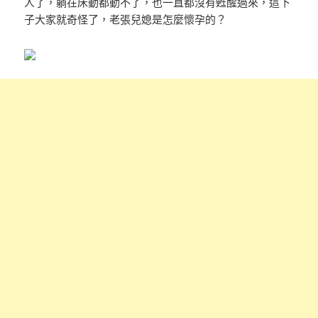
人了，躺在床動都動不了，也一直都沒有甦醒過來，這下
子大家就奇怪了，老張兒媳是怎麼懷孕的？