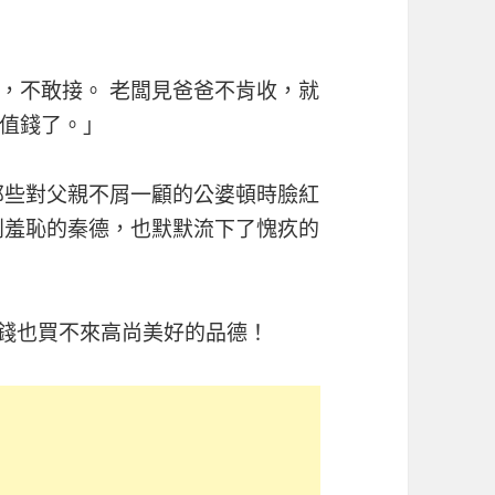
，不敢接。 老闆見爸爸不肯收，就
值錢了。」
那些對父親不屑一顧的公婆頓時臉紅
到羞恥的秦德，也默默流下了愧疚的
金錢也買不來高尚美好的品德！