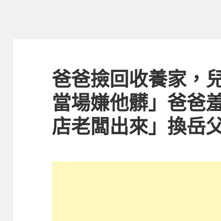
爸爸撿回收養家，
當場嫌他髒」爸爸
店老闆出來」換岳