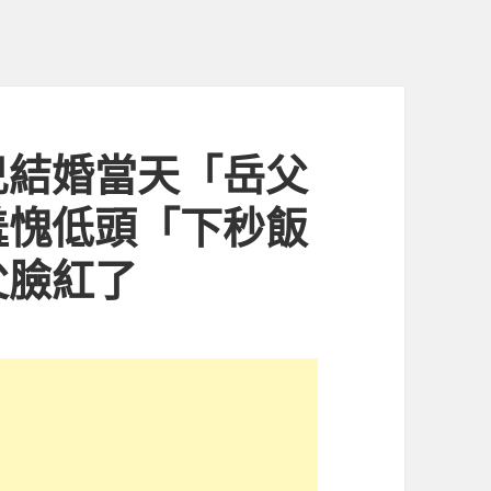
兒結婚當天「岳父
羞愧低頭「下秒飯
父臉紅了