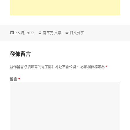
發
作
分
2 5 月, 2023
寫不完 文章
好文分享
佈
者
類
日
期:
發佈留言
發佈留言必須填寫的電子郵件地址不會公開。
必填欄位標示為
*
留言
*