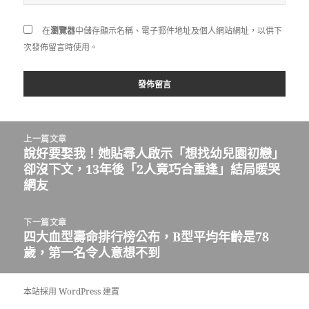
在
瀏覽器
中儲存顯示名稱、電子郵件地址及個人網站網址，以供下
次發佈留言時使用。
文
上一篇文章
章
說好要娶我！她貼尋人啟示「想找幼兒園初戀」
上
導
卻沒下文，13年後「2人竟巧合重逢」結局暖哭
一
覽
網友
篇
文
章:
下一篇文章
四大血型壽命排行榜公布，B型平均年齡是78
下
歲，第一名令人意想不到
一
篇
文
本站採用 WordPress 建置
章: