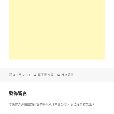
發
作
分
4 5 月, 2023
寫不完 文章
好文分享
佈
者
類
日
期:
發佈留言
發佈留言必須填寫的電子郵件地址不會公開。
必填欄位標示為
*