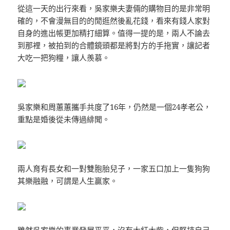
從這一天的出行來看，吳家樂夫妻倆的購物目的是非常明
確的，不會漫無目的的閒逛然後亂花錢，看來有錢人家對
自身的進出帳更加精打細算。值得一提的是，兩人不論去
到那裡，被拍到的合體鏡頭都是將對方的手拖實，讓記者
大吃一把狗糧，讓人羨慕。
吳家樂和周蕙蕙攜手共度了16年，仍然是一個24孝老公，
重點是婚後從未傳過緋聞。
兩人育有長女和一對雙胞胎兒子，一家五口加上一隻狗狗
其樂融融，可謂是人生贏家。
雖然吳家樂的事業發展平平，沒有大紅大紫，但堅持自己