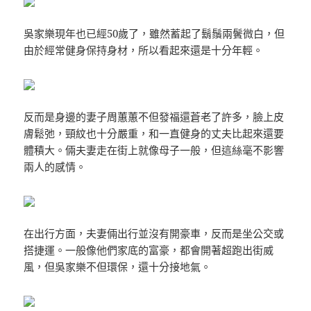
吳家樂現年也已經50歲了，雖然蓄起了鬍鬚兩鬢微白，但
由於經常健身保持身材，所以看起來還是十分年輕。
反而是身邊的妻子周蕙蕙不但發福還蒼老了許多，臉上皮
膚鬆弛，頸紋也十分嚴重，和一直健身的丈夫比起來還要
體積大。倆夫妻走在街上就像母子一般，但這絲毫不影響
兩人的感情。
在出行方面，夫妻倆出行並沒有開豪車，反而是坐公交或
搭捷運。一般像他們家底的富豪，都會開著超跑出街威
風，但吳家樂不但環保，還十分接地氣。