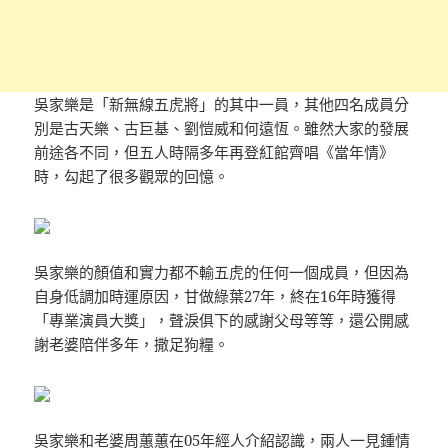
吳家樂是「新無線五虎將」的其中一員，其他四名成員分
別是古天樂、古巨基、劉愷威和何遠恆。雖然大家的發展
前途各不同，但五人時隔多年再登紅館齊唱《當年情》
時，勾起了很多觀眾的回憶。
吳家樂的顏值和實力都不輸五虎的任何一個成員，但因為
自身低調加時運原因，甘做綠葉27年，終在16年時獲得
「專業演員大獎」，聲淚俱下的感謝父母等等，還公開感
謝老婆陪伴多年，撒足狗糧。
吳家樂和老婆周蕙蕙在05年經人介紹認識，兩人一見鍾情