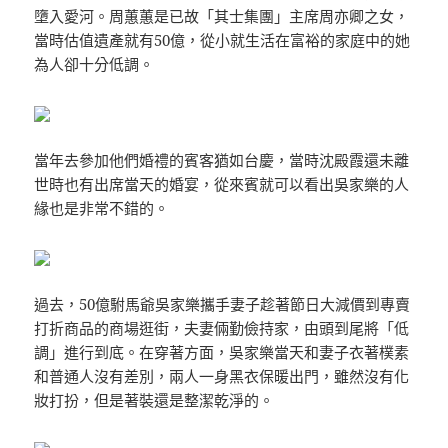
墮入愛河。周蕙蕙是已故「其士集團」主席周亦卿之女，
當時估值遺產就有50億，從小就生活在富裕的家庭中的她
為人卻十分低調。
當年去參加他們婚禮的賓客猶如台慶，當時沈殿霞還未離
世時也有出席當天的婚宴，從來賓就可以看出吳家樂的人
緣也是非常不錯的。
過去，50億駙馬爺吳家樂攜手妻子趁著節日大減價到專賣
打折商品的商場逛街，夫妻倆勤儉持家，由頭到尾將「低
調」進行到底。在穿著方面，吳家樂當天和妻子衣著樸素
和普通人沒有差別，兩人一身黑衣保暖出門，雖然沒有化
妝打扮，但是著裝還是整潔乾淨的。