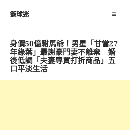
籃球迷
選單及
小工具
身價50億駙馬爺！男星「甘當27
年綠葉」最謝豪門妻不離棄 婚
後低調「夫妻專買打折商品」五
口平淡生活