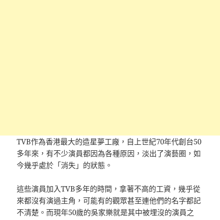
TVB作為香港最大的造星夢工廠，自上世紀70年代創台50
多年來，有不少演員都因為各種原因，淡出了演藝圈，如
今幾乎處於「消失」的狀態。
這些演員加入TVB多年的時間，拿著不高的工資，幾乎從
來都沒有演過主角，可能有的觀眾甚至連他們的名字都記
不清楚。而現年50歲的吳家樂就是其中被埋沒的演員之