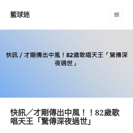
籃球迷
選單及
小工具
快訊／才剛傳出中風！！82歲歌
唱天王「驚傳深夜過世」