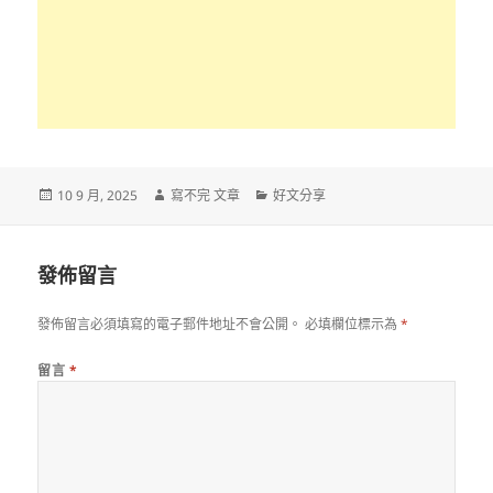
發
作
分
10 9 月, 2025
寫不完 文章
好文分享
佈
者
類
日
期:
發佈留言
發佈留言必須填寫的電子郵件地址不會公開。
必填欄位標示為
*
留言
*