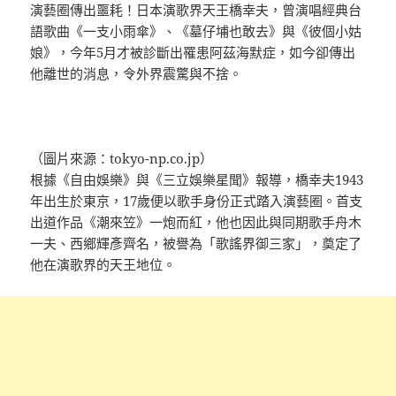
演藝圈傳出噩耗！日本演歌界天王橋幸夫，曾演唱經典台
語歌曲《一支小雨傘》、《墓仔埔也敢去》與《彼個小姑
娘》，今年5月才被診斷出罹患阿茲海默症，如今卻傳出
他離世的消息，令外界震驚與不捨。
（圖片來源：tokyo-np.co.jp）
根據《自由娛樂》與《三立娛樂星聞》報導，橋幸夫1943
年出生於東京，17歲便以歌手身份正式踏入演藝圈。首支
出道作品《潮來笠》一炮而紅，他也因此與同期歌手舟木
一夫、西鄉輝彥齊名，被譽為「歌謠界御三家」，奠定了
他在演歌界的天王地位。