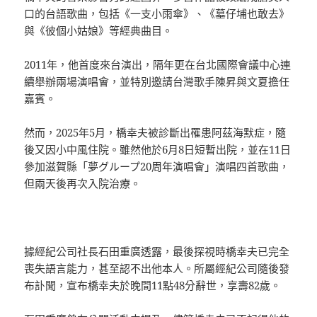
口的台語歌曲，包括《一支小雨傘》、《墓仔埔也敢去》
與《彼個小姑娘》等經典曲目。
2011年，他首度來台演出，隔年更在台北國際會議中心連
續舉辦兩場演唱會，並特別邀請台灣歌手陳昇與文夏擔任
嘉賓。
然而，2025年5月，橋幸夫被診斷出罹患阿茲海默症，隨
後又因小中風住院。雖然他於6月8日短暫出院，並在11日
參加滋賀縣「夢グループ20周年演唱會」演唱四首歌曲，
但兩天後再次入院治療。
據經紀公司社長石田重廣透露，最後探視時橋幸夫已完全
喪失語言能力，甚至認不出他本人。所屬經紀公司隨後發
布訃聞，宣布橋幸夫於晚間11點48分辭世，享壽82歲。