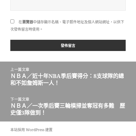
在
瀏覽器
中儲存顯示名稱、電子郵件地址及個人網站網址，以供下
次發佈留言時使用。
文
上一篇文章
章
ＮＢＡ／近十年NBA季后賽得分：8支球隊的總
上
導
和不如詹姆斯一人！
一
覽
篇
文
下一篇文章
章:
ＮＢＡ／一次季后賽三輪橫掃並奪冠有多難 歷
下
史僅3隊做到！
一
篇
文
本站採用 WordPress 建置
章: