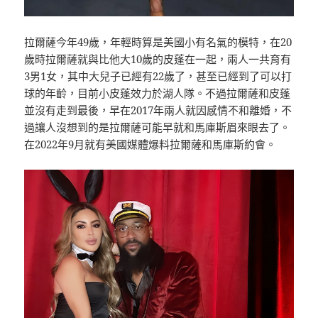
拉爾薩今年49歲，年輕時算是美國小有名氣的模特，在20
歲時拉爾薩就與比他大10歲的皮蓬在一起，兩人一共育有
3男1女，其中大兒子已經有22歲了，甚至已經到了可以打
球的年齡，目前小皮蓬效力於湖人隊。不過拉爾薩和皮蓬
並沒有走到最後，早在2017年兩人就因感情不和離婚，不
過讓人沒想到的是拉爾薩可能早就和馬庫斯眉來眼去了。
在2022年9月就有美國媒體爆料拉爾薩和馬庫斯約會。