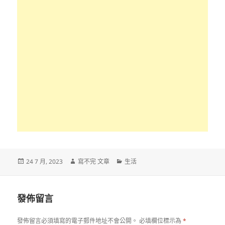
發
作
分
24 7 月, 2023
寫不完 文章
生活
佈
者
類
日
期:
發佈留言
發佈留言必須填寫的電子郵件地址不會公開。
必填欄位標示為
*