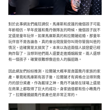
對於此事網友們瘋狂調侃，馬庫斯和皮蓬的幾個孩子可能
年齡相仿，早年皮蓬和喬丹做隊友的時候，幾個孩子說不
定還是童年玩伴，如果馬庫斯真的和拉爾薩結婚，那童年
玩伴豈不是各論各，真的會出現我管你叫哥你管我叫爸的
情況。這確實是太搞笑了，本來以為這兩個人談戀愛已經
夠炸裂了，沒想到他們兩人還要走進婚姻殿堂，兩人還想
有一個孩子，確實很難想像這些人的腦迴路。
因此網友們紛紛推測，拉爾薩大概率是貪圖喬丹家族的家
產。畢竟和馬庫斯有孩子後，拉爾薩才有資格合法得到喬
丹的部分資產，作為籃球之神，喬丹不論是在球場上還是
在商業上都取得了巨大的成功，身家過億都有些小瞧喬丹
了，拉爾薩覬覦喬丹家產也是非常正常的。