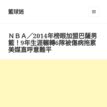
籃球迷
選單及
小工具
ＮＢＡ／2014年榜眼加盟巴薩男
籃！9年生涯輾轉6隊被傷病拖累
美媒直呼意難平