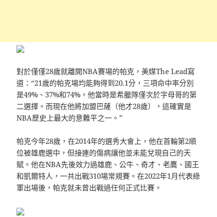
對於僅僅28歲就離開NBA賽場的帕克，美媒The Lead寫
道：“21歲的帕克場均能夠得到20.1分，三項命中率分別
是49%、37%和74%，他當時是希臘隊僅次於字母哥的第
二選擇。而現在他將加盟巴薩（他才28歲），這確實是
NBA歷史上最大的意難平之一。”
帕克今年28歲，在2014年的選秀大會上，他在首輪第2順
位被雄鹿選中，但接連的傷病讓他並未能兌現自己的天
賦。他在NBA先後效力過雄鹿、公牛、奇才、老鷹、國王
和凱爾特人，一共出戰310場常規賽。在2022年1月代表綠
軍出場後，帕克就未曾出戰過任何正式比賽。