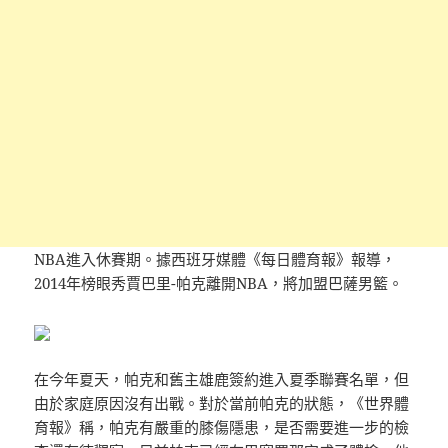
NBA進入休賽期。據西班牙媒體《每日體育報》報導，
2014年榜眼秀賈巴里-帕克離開NBA，將加盟巴薩男籃。
在今年夏天，帕克和舊主雄鹿簽約進入夏季聯賽名單，但
由於家庭原因沒有出戰。對於當前帕克的狀態，《世界體
育報》稱，帕克有嚴重的膝傷隱患，是否需要進一步的檢