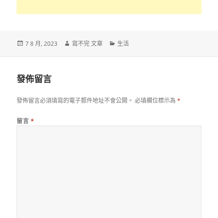
發
作
分
7 8 月, 2023
寫不完 文章
生活
佈
者
類
日
期:
發佈留言
發佈留言必須填寫的電子郵件地址不會公開。
必填欄位標示為
*
留言
*