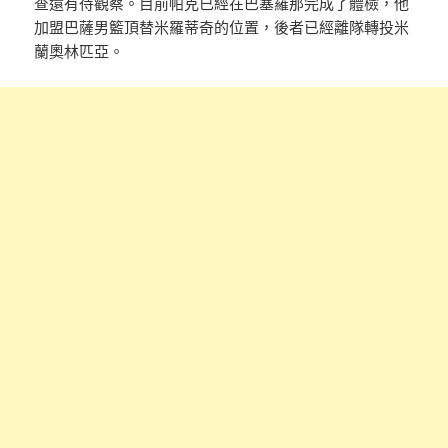
查還有待觀察。目前帕克已經在巴塞羅那完成了體檢，他
加盟巴薩男籃頂替米羅蒂奇的位置，後者已經離隊轉投米
蘭奧林匹亞。