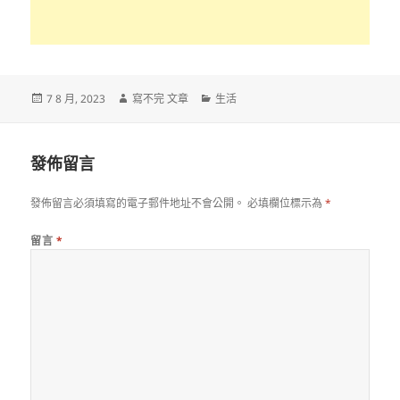
發
作
分
7 8 月, 2023
寫不完 文章
生活
佈
者
類
日
期:
發佈留言
發佈留言必須填寫的電子郵件地址不會公開。
必填欄位標示為
*
留言
*