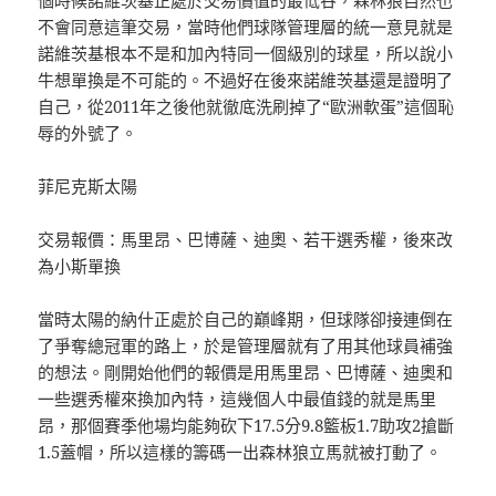
不會同意這筆交易，當時他們球隊管理層的統一意見就是
諾維茨基根本不是和加內特同一個級別的球星，所以說小
牛想單換是不可能的。不過好在後來諾維茨基還是證明了
自己，從2011年之後他就徹底洗刷掉了“歐洲軟蛋”這個恥
辱的外號了。
菲尼克斯太陽
交易報價：馬里昂、巴博薩、迪奧、若干選秀權，後來改
為小斯單換
當時太陽的納什正處於自己的巔峰期，但球隊卻接連倒在
了爭奪總冠軍的路上，於是管理層就有了用其他球員補強
的想法。剛開始他們的報價是用馬里昂、巴博薩、迪奧和
一些選秀權來換加內特，這幾個人中最值錢的就是馬里
昂，那個賽季他場均能夠砍下17.5分9.8籃板1.7助攻2搶斷
1.5蓋帽，所以這樣的籌碼一出森林狼立馬就被打動了。