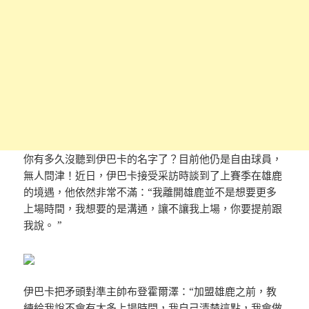
你有多久沒聽到伊巴卡的名字了？目前他仍是自由球員，
無人問津！近日，伊巴卡接受采訪時談到了上賽季在雄鹿
的境遇，他依然非常不滿：“我離開雄鹿並不是想要更多
上場時間，我想要的是溝通，讓不讓我上場，你要提前跟
我說。 ”
伊巴卡把矛頭對準主帥布登霍爾澤：“加盟雄鹿之前，教
練給我說不會有太多上場時間，我自己清楚這點，我會做