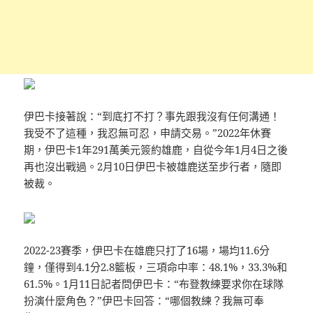
伊巴卡接著說：“到底打不打？事先跟我沒有任何溝通！
我受不了這種，我忍無可忍，申請交易。”2022年休賽
期，伊巴卡1年291萬美元簽約雄鹿，自從今年1月4日之後
再也沒出戰過。2月10日伊巴卡被雄鹿送至步行者，隨即
被裁。
2022-23賽季，伊巴卡在雄鹿只打了16場，場均11.6分
鐘，僅得到4.1分2.8籃板，三項命中率：48.1%，33.3%和
61.5%。1月11日記者問伊巴卡：“布登教練要求你在球隊
扮演什麼角色？”伊巴卡回答：“哪個教練？我無可奉