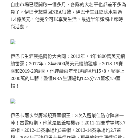
自由市場已經開啟一個多月，各隊的大名單也都差不多滿
員了，伊巴卡想重回NBA很難。伊巴卡生涯總薪水超過
1.4億美元，他完全可以享受生活，最近半年頻頻出席時
尚活動。
伊巴卡生涯簽過兩份大合同：2012年，4年4800萬美元續
約雷霆；2017年，3年6500萬美元續約猛龍。2018-19賽
季和2019-20賽季，他連續兩年常規賽場均15+8，配得上
2000萬的年薪！整個NBA生涯場均12.2分7.1籃板1.9蓋
帽！
伊巴卡兩次榮膺常規賽蓋帽王，3次入選最佳防守陣容一
陣！雷霆時期，他就是個蓋帽機器！2011-12賽季場均3.7
蓋帽，2012-13賽季場均3蓋帽，2013-14賽季場均2.7蓋
帽。2014年西決伊巴卡帶傷作戰，那是他的生涯轉折點。