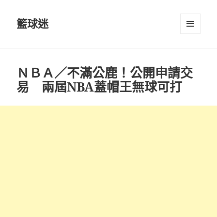
籃球迷
選單及
小工具
ＮＢＡ／不滿公鹿！公開申請交
易 兩屆NBA蓋帽王無球可打