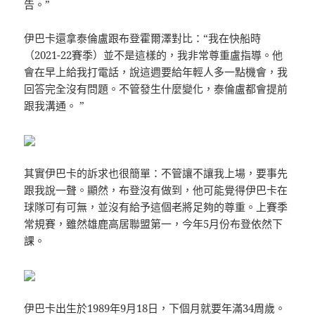
告。”
伊巴卡還拿泰倫盧跟布登霍爾澤對比：“我在快船時
（2021-22賽季）並不是這樣的，我非常尊重盧指導。他
會在早上給我打電話，說這週要給年輕人多一點機會，我
回答完全沒有問題。不管發生什麼變化，泰倫盧都會提前
跟我溝通。 ”
其實伊巴卡的訴求也很簡單：不管讓不讓我上場，要事先
跟我說一聲。顯然，布登沒有做到，他可能覺得伊巴卡在
球隊可有可無，並沒有給予這個老將足夠的尊重。上賽季
常規賽，雖然雄鹿高居聯盟第一，今年5月份布登依然下
課。
伊巴卡出生於1989年9月18日，下個月就要年滿34周歲。