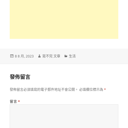
發
作
分
8 8 月, 2023
寫不完 文章
生活
佈
者
類
日
期:
發佈留言
發佈留言必須填寫的電子郵件地址不會公開。
必填欄位標示為
*
留言
*