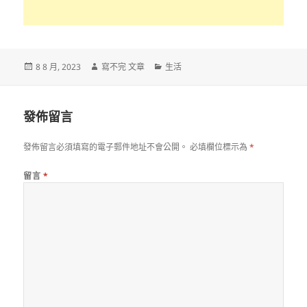
發
作
分
8 8 月, 2023
寫不完 文章
生活
佈
者
類
日
期:
發佈留言
發佈留言必須填寫的電子郵件地址不會公開。
必填欄位標示為
*
留言
*