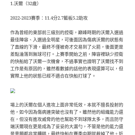
1.沃爾（32歲）
2022-2023賽季：11.4分2.7籃板5.2助攻
作為曾經的東部前三級別的控衛，巔峰時期的沃爾入選過
最佳陣容、入選過全明星，可後面因為傷病沃爾的狀態有
了直線的下滑，最終不僅被奇才交易到了火箭，後面更是
差點淪落到無球可打。上賽季開始之前，陣容裡缺少控衛
的快船給了沃爾一次機會，不過事實也證明了沃爾找不到
工作是有原因的，雖然看數據的話他的表現還算可以，但
實際上他的狀態已經不適合在快船打球了。
場上的沃爾在個人進攻上面非常低效，本就不擅長投射的
他，如今因為傷病連突破也沒有了。雖然他的組織能力還
在，但沒有進攻威脅的他也幫助不到球隊太多，而且防守
端沃爾現在更是成為了妥妥的大漏勺，不管是他的能力還
是意願都非常糟糕，最終快船在賽季中期就裁掉了他。近