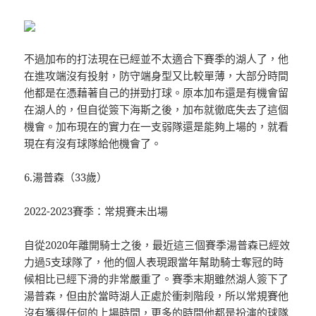
不過加布的打法現在已經並不太適合下賽季的湖人了，他
在進攻端沒有投射，防守端身型又比較單薄，大部分時間
他都是在憑藉著自己的拼勁打球。原本加布還是有機會留
在湖人的，但自從簽下海斯之後，加布就徹底失去了這個
機會。加布現在的實力在一支弱隊還是能夠上場的，就看
現在有沒有球隊給他機會了。
6.湯普森（33歲）
2022-2023賽季：常規賽未出場
自從2020年離開騎士之後，最近這三個賽季湯普森已經效
力過5支球隊了，他的個人表現跟當年幫助騎士奪冠的時
候相比已經下滑的非常嚴重了。賽季末期雖然湖人簽下了
湯普森，但由於當時湖人正處於衝刺階段，所以常規賽他
沒有獲得任何的上場時間，更多的時間他都是扮演的球隊