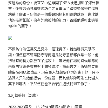
落選秀的身份，後來又中途離開了NBA被迫加盟了海外聯
賽，後來通過各種機緣巧合才又重返了聯盟並慢慢在這裡
站穩了腳跟。伍德是一個優缺點極其明顯的球員，進攻端
他的技術細膩，擁有外線投射的能力，曾經他還打出過場
均20+的賽季。
不過防守端伍德又是另外一個球員了，雖然靜態天賦不
錯，但伍德不管是防守球商還是防守意願都非常一般，他
把所有的精力都放在了進攻上，導致他在場的時候球隊的
內線防守總是會被對手頻頻進攻。簡而言之，伍德想要繼
續留在NBA很簡單，現在湖人就想要迫切的簽下他，只不
過湖人只能給他提供一份底薪，而其他球隊可能也比湖人
高不到哪去，不然伍德也不會現在還沒找到工作了。
3.PJ華盛頓（24歲）
2022-2023賽季：15.7分4.9籃板2.4助攻1.1蓋帽