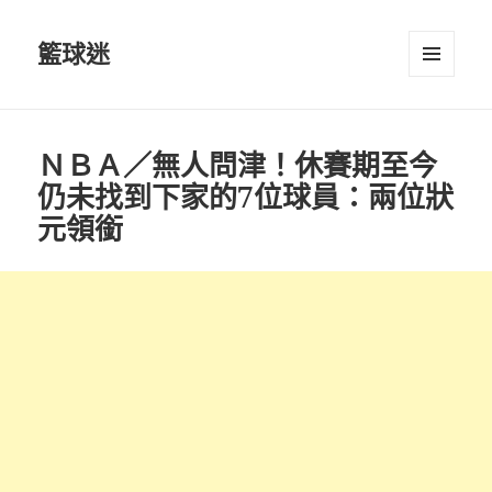
籃球迷
選單及
小工具
ＮＢＡ／無人問津！休賽期至今
仍未找到下家的7位球員：兩位狀
元領銜