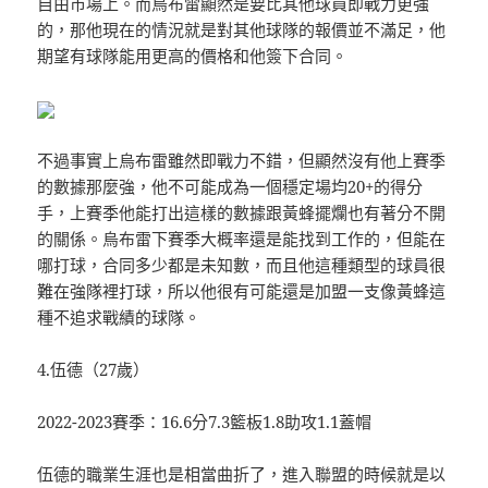
自由市場上。而烏布雷顯然是要比其他球員即戰力更強
的，那他現在的情況就是對其他球隊的報價並不滿足，他
期望有球隊能用更高的價格和他簽下合同。
不過事實上烏布雷雖然即戰力不錯，但顯然沒有他上賽季
的數據那麼強，他不可能成為一個穩定場均20+的得分
手，上賽季他能打出這樣的數據跟黃蜂擺爛也有著分不開
的關係。烏布雷下賽季大概率還是能找到工作的，但能在
哪打球，合同多少都是未知數，而且他這種類型的球員很
難在強隊裡打球，所以他很有可能還是加盟一支像黃蜂這
種不追求戰績的球隊。
4.伍德（27歲）
2022-2023賽季：16.6分7.3籃板1.8助攻1.1蓋帽
伍德的職業生涯也是相當曲折了，進入聯盟的時候就是以