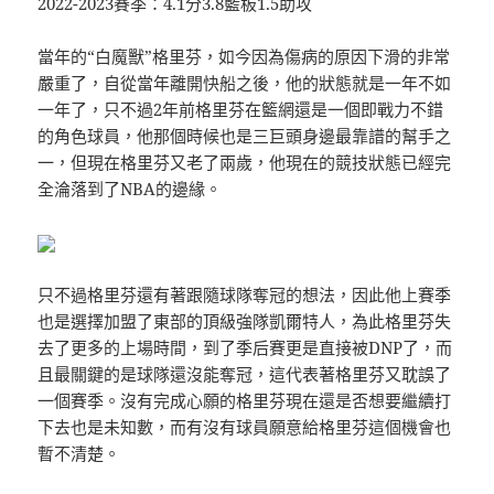
2022-2023賽季：4.1分3.8籃板1.5助攻
當年的“白魔獸”格里芬，如今因為傷病的原因下滑的非常
嚴重了，自從當年離開快船之後，他的狀態就是一年不如
一年了，只不過2年前格里芬在籃網還是一個即戰力不錯
的角色球員，他那個時候也是三巨頭身邊最靠譜的幫手之
一，但現在格里芬又老了兩歲，他現在的競技狀態已經完
全淪落到了NBA的邊緣。
只不過格里芬還有著跟隨球隊奪冠的想法，因此他上賽季
也是選擇加盟了東部的頂級強隊凱爾特人，為此格里芬失
去了更多的上場時間，到了季后賽更是直接被DNP了，而
且最關鍵的是球隊還沒能奪冠，這代表著格里芬又耽誤了
一個賽季。沒有完成心願的格里芬現在還是否想要繼續打
下去也是未知數，而有沒有球員願意給格里芬這個機會也
暫不清楚。