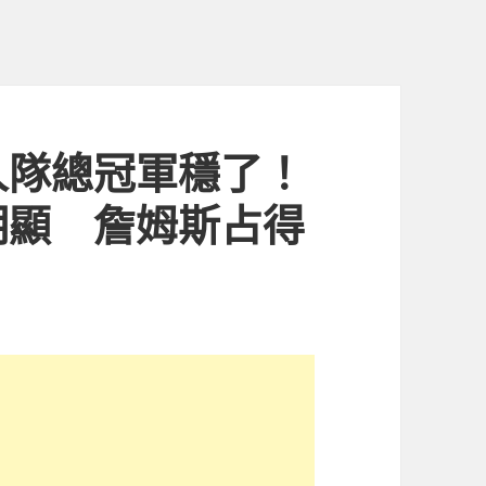
人隊總冠軍穩了！
明顯 詹姆斯占得