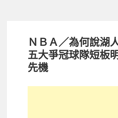
ＮＢＡ／為何說湖
五大爭冠球隊短板
先機