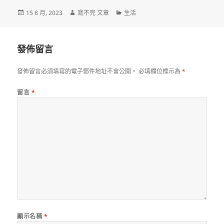
發
作
分
15 8 月, 2023
寫不完 文章
生活
佈
者
類
日
期:
發佈留言
發佈留言必須填寫的電子郵件地址不會公開。
必填欄位標示為
*
留言
*
顯示名稱
*