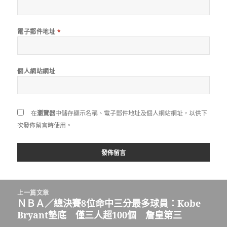
電子郵件地址
*
個人網站網址
在
瀏覽器
中儲存顯示名稱、電子郵件地址及個人網站網址，以供下
次發佈留言時使用。
文
上一篇文章
章
ＮＢＡ／總決賽8位命中三分最多球員：Kobe
上
導
Bryant墊底 僅三人超100個 詹皇第三
一
覽