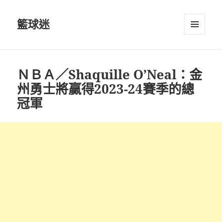
籃球迷
選單及
小工具
ＮＢＡ／Shaquille O’Neal：金
州勇士將贏得2023-24賽季的總
冠軍