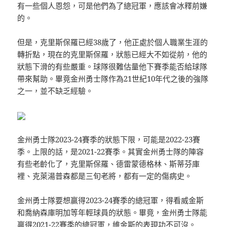
有一些個人恩怨，可是他們為了總冠軍，應該會冰釋前嫌
的。
但是，克里斯保羅已經38歲了，他正處於個人職業生涯的
轉折點，現在的克里斯保羅，狀態已經大不如從前，他的
狀態下滑的有些嚴重。球隊很難估量他下賽季能否給球隊
帶來幫助。畢竟金州勇士隊作為21世紀10年代之後的強隊
之一，並不缺乏經驗。
金州勇士隊2023-24賽季的狀態下限，可能是2022-23賽
季。上限的話，是2021-22賽季。其實金州勇士隊的陣容
有些老齡化了，克里斯保羅、德雷蒙德格林、斯蒂芬庫
裡、克萊湯普森都是三旬老將，都有一定的傷病史。
金州勇士隊要想贏得2023-24賽季的總冠軍，得看威金斯
和喬納森庫明加等年輕球員的狀態。畢竟，金州勇士隊能
贏得2021-22賽季的總冠軍，維金斯的表現功不可沒。