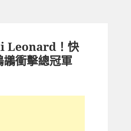
 Leonard！快
 鵜鶘衝擊總冠軍