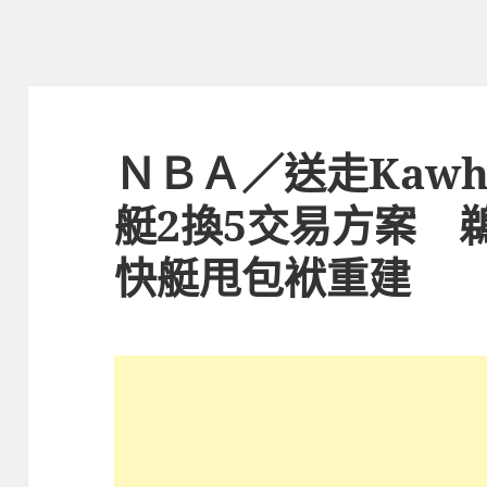
ＮＢＡ／送走Kawhi
艇2換5交易方案
快艇甩包袱重建