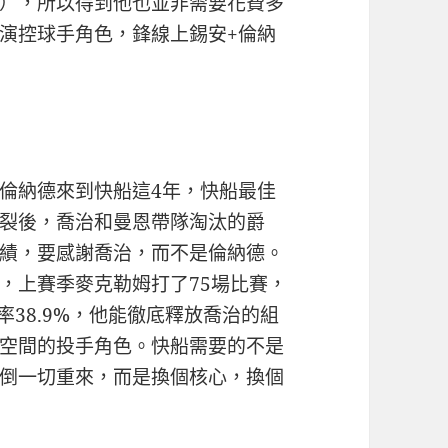
），所以得到他也並非需要花費多
演控球手角色，鋒線上錫安+倫納
倫納德來到快船這4年，快船最佳
裂後，喬治和曼恩帶隊淘汰的爵
績，要感謝喬治，而不是倫納德。
，上賽季麥克勒姆打了75場比賽，
中率38.9%，他能徹底釋放喬治的組
空間的投手角色。快船需要的不是
倒一切重來，而是換個核心，換個