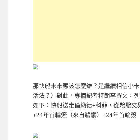
那快船未來應該怎麼辦？是繼續相信小卡
活法？）對此，專欄記者特朗李撰文，列
如下：快船送走倫納德+科菲，從鵜鶘交
+24年首輪簽（來自鵜鶘）+24年首輪