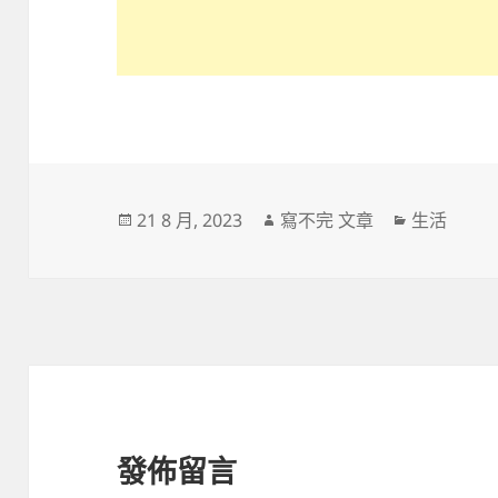
發
作
分
21 8 月, 2023
寫不完 文章
生活
佈
者
類
日
期:
發佈留言