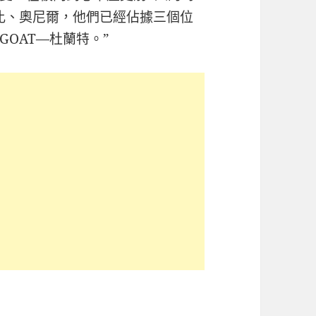
比、奧尼爾，他們已經佔據三個位
OAT—杜蘭特。”