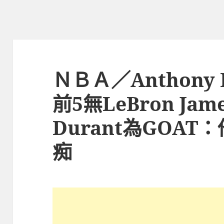
ＮＢＡ／Anthony 
前5無LeBron Jam
Durant為GOA
痴