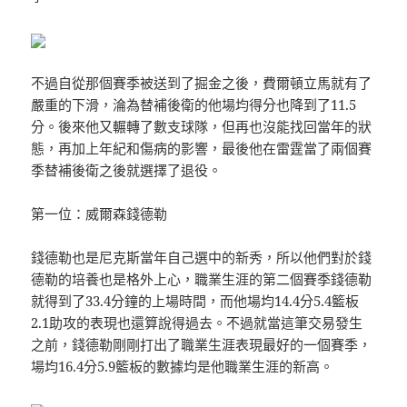
不過自從那個賽季被送到了掘金之後，費爾頓立馬就有了
嚴重的下滑，淪為替補後衛的他場均得分也降到了11.5
分。後來他又輾轉了數支球隊，但再也沒能找回當年的狀
態，再加上年紀和傷病的影響，最後他在雷霆當了兩個賽
季替補後衛之後就選擇了退役。
第一位：威爾森錢德勒
錢德勒也是尼克斯當年自己選中的新秀，所以他們對於錢
德勒的培養也是格外上心，職業生涯的第二個賽季錢德勒
就得到了33.4分鐘的上場時間，而他場均14.4分5.4籃板
2.1助攻的表現也還算說得過去。不過就當這筆交易發生
之前，錢德勒剛剛打出了職業生涯表現最好的一個賽季，
場均16.4分5.9籃板的數據均是他職業生涯的新高。