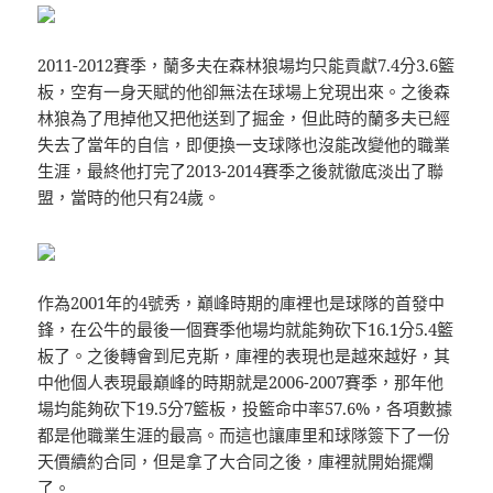
2011-2012賽季，蘭多夫在森林狼場均只能貢獻7.4分3.6籃
板，空有一身天賦的他卻無法在球場上兌現出來。之後森
林狼為了甩掉他又把他送到了掘金，但此時的蘭多夫已經
失去了當年的自信，即便換一支球隊也沒能改變他的職業
生涯，最終他打完了2013-2014賽季之後就徹底淡出了聯
盟，當時的他只有24歲。
作為2001年的4號秀，巔峰時期的庫裡也是球隊的首發中
鋒，在公牛的最後一個賽季他場均就能夠砍下16.1分5.4籃
板了。之後轉會到尼克斯，庫裡的表現也是越來越好，其
中他個人表現最巔峰的時期就是2006-2007賽季，那年他
場均能夠砍下19.5分7籃板，投籃命中率57.6%，各項數據
都是他職業生涯的最高。而這也讓庫里和球隊簽下了一份
天價續約合同，但是拿了大合同之後，庫裡就開始擺爛
了。