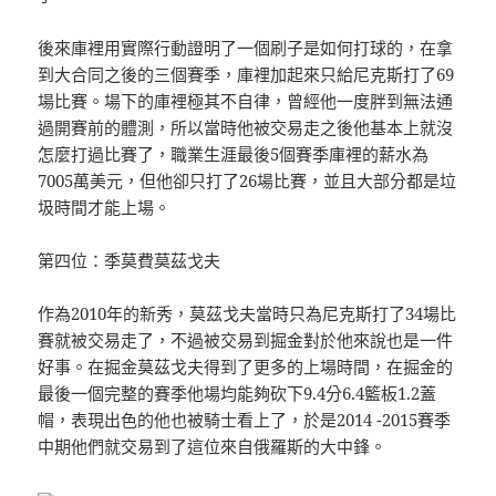
後來庫裡用實際行動證明了一個刷子是如何打球的，在拿
到大合同之後的三個賽季，庫裡加起來只給尼克斯打了69
場比賽。場下的庫裡極其不自律，曾經他一度胖到無法通
過開賽前的體測，所以當時他被交易走之後他基本上就沒
怎麼打過比賽了，職業生涯最後5個賽季庫裡的薪水為
7005萬美元，但他卻只打了26場比賽，並且大部分都是垃
圾時間才能上場。
第四位：季莫費莫茲戈夫
作為2010年的新秀，莫茲戈夫當時只為尼克斯打了34場比
賽就被交易走了，不過被交易到掘金對於他來說也是一件
好事。在掘金莫茲戈夫得到了更多的上場時間，在掘金的
最後一個完整的賽季他場均能夠砍下9.4分6.4籃板1.2蓋
帽，表現出色的他也被騎士看上了，於是2014 -2015賽季
中期他們就交易到了這位來自俄羅斯的大中鋒。