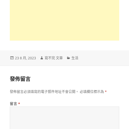
發
作
分
23 8 月, 2023
寫不完 文章
生活
佈
者
類
日
期:
發佈留言
發佈留言必須填寫的電子郵件地址不會公開。
必填欄位標示為
*
留言
*