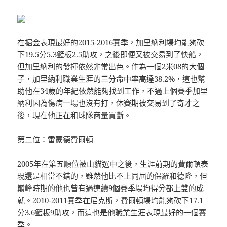
在掘金表現最好的2015-2016賽季，加里納利場均能夠砍
下19.5分5.3籃板2.5助攻，之後即便又被交易到了快船，
但加里納利的發揮依然非常出色。作為一個2米08的大個
子，加里納利職業生涯的三分命中率高達38.2%，這也幫
助他在34歲的年紀依然能夠找到工作，不過上個賽季加里
納利因為傷病一場也沒有打，休賽期被交易到了奇才之
後，現在他正在和球隊商量買斷。
第二位：雷蒙德費爾頓
2005年在第五順位被山貓選中之後，生涯前期的費爾頓表
現還是相當不錯的，雖然他比不上同屆的保羅和德隆，但
巔峰時期的他也曾有過連續9個賽季場均得分都上雙的成
就。2010-2011賽季在尼克斯，費爾頓場均能夠砍下17.1
分3.6籃板9助攻，而這也是他職業生涯表現最好的一個賽
季。