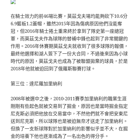
在騎士效力的前46場比賽，莫茲戈夫場均能夠砍下10.6分
6.9籃板1.2蓋帽，雖然2015年因為傷病原因他們沒能奪
冠，但2016年騎士捲土重來終於拿到了隊史第一座總冠
軍，而莫茲戈夫作為球隊的替補中鋒也起到了非常關鍵的
作用。2016年休賽期莫茲戈夫就收到了很多球隊的報價，
最終他選擇和湖人簽下了一份大合同，不過後來因為小球
時代的原因，莫茲戈夫也成為了被聯盟拋棄的球員，於是
2018年他就被迫回到了俄羅斯聯賽打球。
第三位：達尼羅加里納利
2008年被選中之後，2010-2011賽季加里納利的職業生涯
剛剛有些起色就被交易到了掘金，原因也是當時掘金指定
尼克斯必須把他放在交易當中，不然他們就不會把安東尼
送到尼克斯，所以球隊也是被迫無奈才送走了加里納利。
但換了一支新球隊對於加里納利的影響似乎並不大，在掘
金的培養下他也逐漸成為了一名出色的得分手。