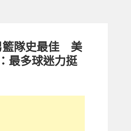
男籃隊史最佳 美
：最多球迷力挺