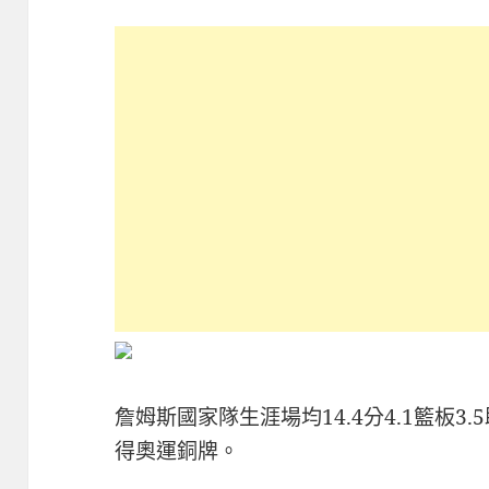
詹姆斯國家隊生涯場均14.4分4.1籃板
得奧運銅牌。