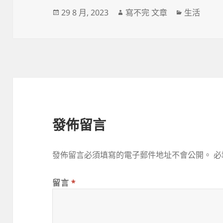
發
作
分
29 8 月, 2023
寫不完 文章
生活
佈
者
類
日
期:
發佈留言
發佈留言必須填寫的電子郵件地址不會公開。
必
留言
*