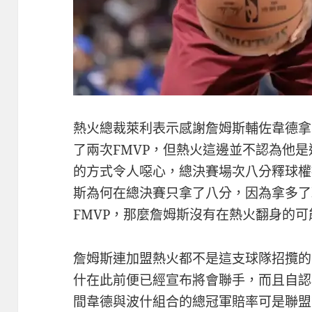
熱火總裁萊利表示感謝詹姆斯輔佐韋德拿
了兩次FMVP，但熱火這邊並不認為他
的方式令人噁心，總決賽場次八分釋球權
斯為何在總決賽只拿了八分，因為拿多了
FMVP，那麼詹姆斯沒有在熱火翻身的可
詹姆斯連加盟熱火都不是這支球隊招攬的
什在此前便已經宣布將會聯手，而且自認
間韋德與波什組合的總冠軍賠率可是聯盟