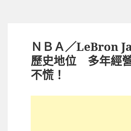
ＮＢＡ／LeBron 
歷史地位 多年經
不慌！