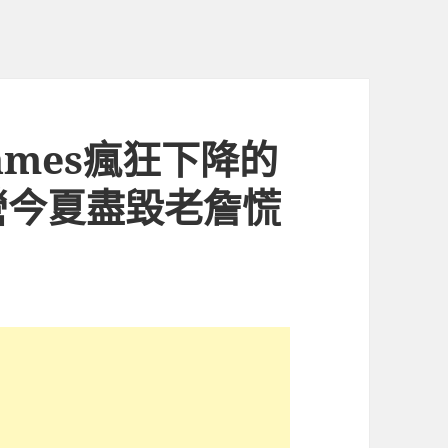
James瘋狂下降的
營今夏盡毀老詹慌