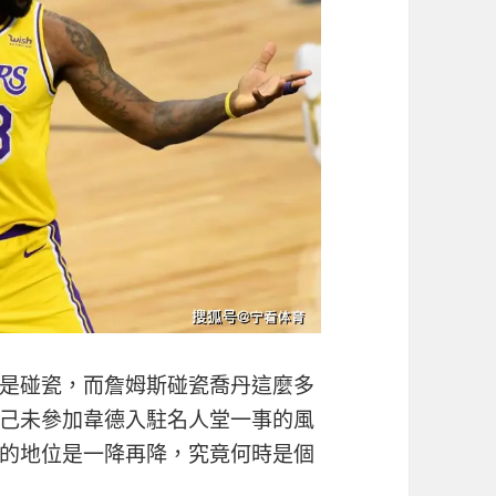
是碰瓷，而詹姆斯碰瓷喬丹這麼多
己未參加韋德入駐名人堂一事的風
的地位是一降再降，究竟何時是個