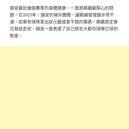
錫安最近幾個賽季的身體健康，一直是鵜鶘最鬧心的問
題。在2023年，錫安的場外醜聞，讓鵜鶘管理層非常不
滿。如果有球隊拿出狀元籤或者不錯的籌碼，鵜鶘肯定會
交易送走他。錫安一度表達了自己想去大都市球隊打球的
態度。