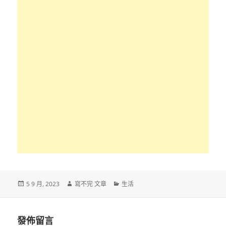
發
作
分
5 9 月, 2023
寫不完 文章
生活
佈
者
類
日
期:
發佈留言