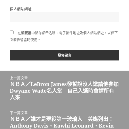
個人網站網址
在
瀏覽器
中儲存顯示名稱、電子郵件地址及個人網站網址，以供下
次發佈留言時使用。
文
上一篇文章
章
ＮＢＡ／LeBron James發誓說沒人邀請他參加
上
導
Dwyane Wade名人堂 自己入選時會請所有
一
覽
人來
篇
文
章:
下一篇文章
ＮＢＡ／誰才是現役第一玻璃人 美媒列出：
下
Anthony Davis、Kawhi Leonard、Kevin
一