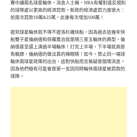
賽中讓兩名球星輪休。消息人士稱，NBA有權對違反規則
的球隊處以更高的經濟罰款。新政的經濟處罰力度很大：
前兩次罰款10萬&25萬，此後每次增加100萬！
提到球星輪休就不得不提洛杉磯快船，因為過去這幾年快
船雙子星倫納德和保羅喬治就是隔三差五輪休的典型，倫
納德甚至還上演過半場輪休！打完上半場，下半場就高掛
免戰牌，倫納德的做法真的辣眼睛！如今，禁止同一場球
輪休兩球星政策的出台，這對快船而言無疑是個壞消息。
因為他們極有可能會是第一支因同時輪休兩球星被罰款的
球隊。