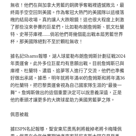
無收！他們在與加拿大男籃的銅牌爭奪戰裡遺憾敗北，最
終兩手空空回到美國。作為奪冠大熱門的美國隊以這樣落
魄的結局收場，真的讓人大跌眼鏡！這也很大程度上刺激
了那些沒來參賽的巨星們，比如勒布朗詹姆斯、凱文杜蘭
特、史蒂芬庫裡……倘若他們哥幾個能出戰本屆男籃世界
杯，那美國隊絕對不至於顆粒無收！
據名記Shams報導，湖人球星勒布朗詹姆斯計劃征戰2024
年奧運會，此外多位巨星均有意願出戰。目前詹姆斯已與
庫裡、杜蘭特、濃眉、追夢等人進行了交流，他們也準備
好做出承諾。據悉，明年就將年滿40的詹姆斯和將年滿36
的杜蘭特，把巴黎奧運會視為自己國家隊生涯的“最後一
舞”。詹姆斯做出的這個重要決定可以說意義深遠，正是
他的牽頭才讓更多的大牌球星助力美國男籃夢之隊。
佩恩被裁
據ESPN名記報導，聖安東尼奧馬刺將裁掉老將卡梅隆佩
恩。佩恩在今年休賽期被老東家菲尼克斯太陽交易至馬