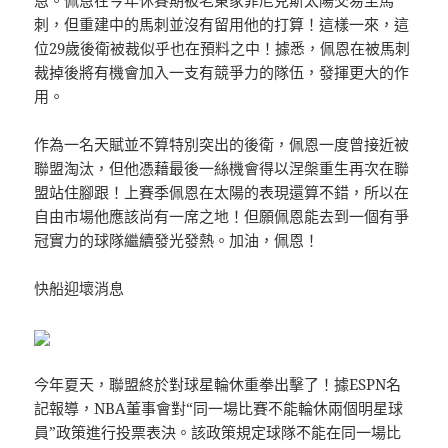
刺，但重建中的馬刺並沒有留用他的打算！這樣一來，這
位29歲後衛被裁似乎也在預料之中！據悉，佩恩在被馬刺
裁掉後將有機會加入一支有競爭力的隊伍，發揮更大的作
用。
作為一名天賦並不算特別突出的後衛，佩恩一度曾接近被
聯盟淘汰，但他憑藉最後一絲機會得以涅槃重生再次在聯
盟站住腳跟！上賽季佩恩在太陽的表現還算不錯，所以在
自由市場他應該尚有一席之地！但願佩恩能去到一個有爭
冠實力的球隊繼續發光發熱。加油，佩恩！
快船迎壞消息
今年夏天，聯盟終於對球星輪休重拳出擊了！據ESPN名
記報導，NBA董事會對“同一場比賽不能輪休兩個明星球
員”政策進行投票表決。該政策規定球隊不能在同一場比