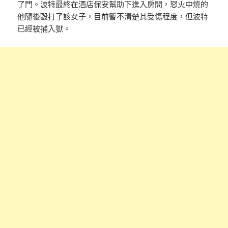
了門。波特最終在酒店保安幫助下進入房間，怒火中燒的
他隨後毆打了該女子，目前暫不清楚其受傷程度，但波特
已經被捕入獄。