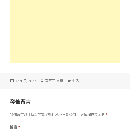
發
作
分
12 9 月, 2023
寫不完 文章
生活
佈
者
類
日
期:
發佈留言
發佈留言必須填寫的電子郵件地址不會公開。
必填欄位標示為
*
留言
*