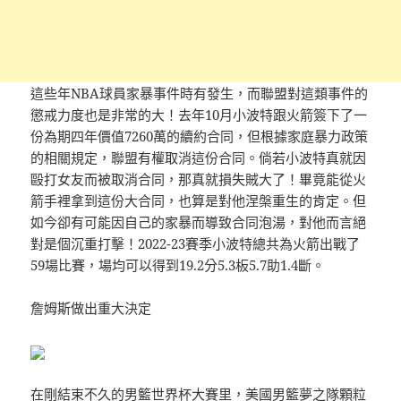
這些年NBA球員家暴事件時有發生，而聯盟對這類事件的
懲戒力度也是非常的大！去年10月小波特跟火箭簽下了一
份為期四年價值7260萬的續約合同，但根據家庭暴力政策
的相關規定，聯盟有權取消這份合同。倘若小波特真就因
毆打女友而被取消合同，那真就損失賊大了！畢竟能從火
箭手裡拿到這份大合同，也算是對他涅槃重生的肯定。但
如今卻有可能因自己的家暴而導致合同泡湯，對他而言絕
對是個沉重打擊！2022-23賽季小波特總共為火箭出戰了
59場比賽，場均可以得到19.2分5.3板5.7助1.4斷。
詹姆斯做出重大決定
在剛結束不久的男籃世界杯大賽里，美國男籃夢之隊顆粒