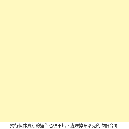
獨行俠休賽期的運作也很不錯，處理掉布洛克的溢價合同