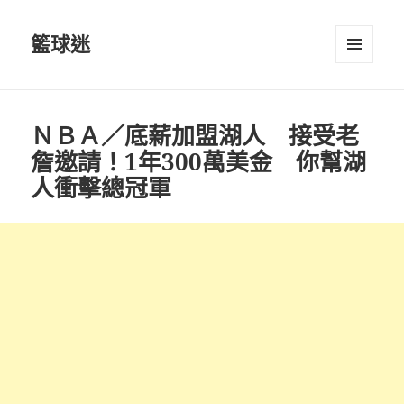
籃球迷
選單及
小工具
ＮＢＡ／底薪加盟湖人 接受老
詹邀請！1年300萬美金 你幫湖
人衝擊總冠軍