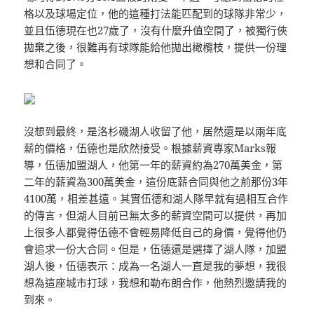
格以及球場定位，他的這種打法能匹配到的球隊非常少，
並且伍德現在也27歲了，沒有什麼升值空間了，被獨行俠
拋棄之後，很難再有球隊能給他拋出橄欖枝，提供一份理
想和合同了。
沒想到最終，是洛杉磯湖人收留了他，居然還是以兩年底
薪的價格，伍德也是欣然接受。根據薪資專家Marks報
導，伍德加盟湖人，他第一年的薪資約為270萬美金，第
二年的薪資為300萬美金，這份底薪合同與他之前那份3年
4100萬，相差甚遠。其實伍德和湖人隊早就有過相互合作
的傳言，但湖人目前已無太多的薪資空間可以提供，再加
上很多人都覺得伍德不會輕易降低自己的身價，覺得他仍
會追求一份大合同。但是，伍德還是選擇了湖人隊，加盟
湖人後，伍德表示：成為一名湖人一直是我的夢想，我很
想為這座城市打球，我想和勒布朗合作，他熱烈邀請我的
到來。