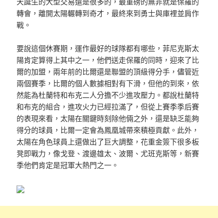
天誕生的大型交易還是很多的，最重磅的無非就是保羅的
轉會，離開太陽輾轉到奇才，最終來到勇士與庫裡並肩作
戰。
要說這個休賽期，運作最好的球隊都有哪些，菲尼克斯太
陽肯定算得上其中之一，他們送走保羅的同時，迎來了比
爾的加盟，兩年前的比爾還是聯盟的頂級得分手，儘管近
兩個賽季，比爾的個人數據相對有下滑，但他的到來，依
然能為杜蘭特和布克二人分擔不少進攻壓力。都說杜蘭特
和布克的組合，進攻火力已經拉滿了，但從上賽季季后賽
的表現來看，太陽在關鍵時刻除他倆之外，還是缺乏能夠
得分的球員，比爾一定會為鳳凰城帶來積極貢獻。此外，
太陽在角色球員上還做出了巨大調整，花重金簽下很多板
凳即戰力，像戈登、渡邊雄太、波爾、尤班克斯等，新賽
季他們肯定是冠軍大熱門之一。