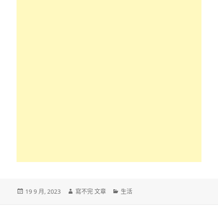
發
作
分
19 9 月, 2023
寫不完 文章
生活
佈
者
類
日
期: