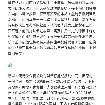
換來格威，同時白菜價簽下了小庫裡，低價續約凱里-歐
文，此後又送走了不太適配球隊的伍德，接下來他們只需
在自由市場上找到一個藍領類型的中鋒，能夠承擔臟活累
活即可。伍德本身是一位準全明星級別的球員，還在火箭
隊有過大當家帶隊的經歷，他的個人能力是絕對不差的，
只不過，他的打法偏進攻型，需要佔用一定的球權才能有
所發揮，而獨行俠已經有了東契奇和歐文兩個外線持球大
核，並不能給伍德提供太多的出手終結機會。況且，伍德
的性格也有些偏執，他很難認清自己在球隊的地位，不想
做出妥協。
所以，獨行俠今夏並沒有與伍德達成續約合同，伍德的上
一份合同，為3年4100萬美金，2020年夏天簽約，這個休
賽期剛好到期，說實話，光從數據上來看，這份合同對於
伍德而言並不算高，一年1000來萬的價格，在20-21賽
季，伍德場均可是能砍下21.0分9.6籃板，21-22賽季也能
場均得到17.9分10.1籃板的兩雙。不過，考慮到伍德的性