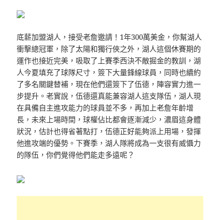
底薪加盟湖人，接受老詹邀請！1年300萬美金，你幫湖人
衝擊總冠軍，除了太陽和獨行俠之外，湖人這個休賽期的
運作也接近完美，吸取了上賽季西決不敵掘金的教訓，湖
人今夏填充了球隊尺寸，簽下大量鋒線球員，同時也續約
了多名關鍵替補，現在他們還簽下了伍德，陣容實力進一
步提升。老實說，伍德還真能兼容湖人這支隊伍，湖人現
在具備自主進攻能力的球員並不多，再加上老詹年齡增
長，未來上場時間，球權佔比都會逐漸減少，濃眉這身體
狀況，估計也得省著點打，伍德正好能夠派上用場，發揮
他進攻端的優勢。下賽季，湖人隊將成為一支很有威懾力
的隊伍，你們覺得他們能走多遠呢？