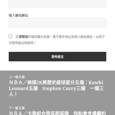
個人網站網址
在
瀏覽器
中儲存顯示名稱、電子郵件地址及個人網站網址，以供下
次發佈留言時使用。
文
上一篇文章
章
ＮＢＡ／美媒2K將歷史級球星分五檔：Kawhi
上
導
Leonard五檔 Stephen Curry三檔 一檔三
一
覽
人！
篇
文
章:
下一篇文章
ＮＢＡ／卡喬組合想長期留隊 快船會考慮續約
下