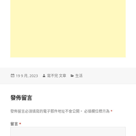
發
作
分
19 9 月, 2023
寫不完 文章
生活
佈
者
類
日
期:
發佈留言
發佈留言必須填寫的電子郵件地址不會公開。
必填欄位標示為
*
留言
*