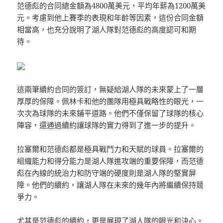
范德彪的合同總金額為4800萬美元，平均年薪為1200萬美
元。考慮到他上賽季的表現和年齡等因素，這份合同金額
相當高，也充分說明了湖人隊對范德彪的高度認可和期
待。
這兩筆續約合同的簽訂，無疑給湖人隊的未來蒙上了一層
厚厚的保障。佩林卡和他的團隊用極具戰略性的眼光，一
次次為球隊的未來鋪平道路。他們不僅保留了球隊的核心
陣容，還通過續約讓球隊的實力得到了進一步的提升。
拉塞爾和范德彪都是極具戰鬥力和天賦的球員。拉塞爾的
組織能力和得分能力是湖人隊進攻端的重要保障，而范德
彪在內線的統治力和防守端的硬度則是湖人隊的堅實屏
障。他們的續約，讓湖人隊在未來的幾年內將繼續保持競
爭力。
尤其是范德彪的續約，更是展現了湖人隊的眼光和決心。