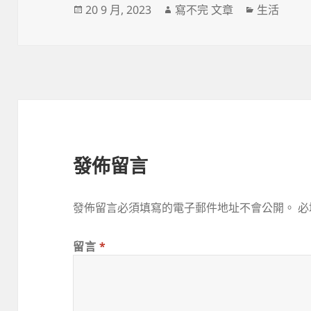
發
作
分
20 9 月, 2023
寫不完 文章
生活
佈
者
類
日
期:
發佈留言
發佈留言必須填寫的電子郵件地址不會公開。
必
留言
*