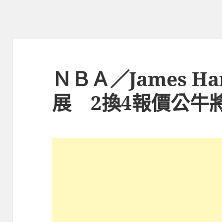
ＮＢＡ／James H
展 2換4報價公牛