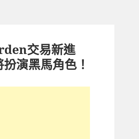
arden交易新進
將扮演黑馬角色！