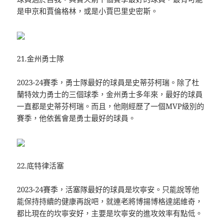
是申京和​​賈倫格林，或是小賈巴里史密斯。
21.金州勇士隊
2023-24賽季，勇士隊最好的球員是史蒂芬柯瑞。除了杜
蘭特效力勇士的三個球季，金州勇士多年來，最好的球員
一直都是史蒂芬柯瑞。而且，他剛經歷了一個MVP級別的
賽季，他依舊會是勇士最好的球員。
22.底特律活塞
2023-24賽季，活塞隊最好的球員是坎寧安。只能說等他
能保持持續的健康再說吧，就連老將博揚博格達諾維奇，
都比現在的坎寧安好，主要是坎寧安的進攻效率有點低。