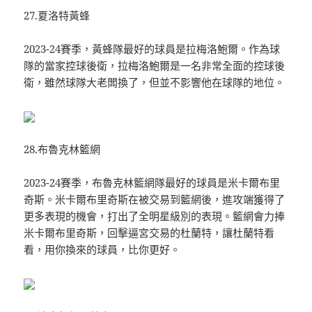
27.夏洛特黃蜂
2023-24賽季，黃蜂隊最好的球員是拉梅洛鮑爾。作為球
隊的當家控球後衛，拉梅洛鮑爾是一名非常全面的控球後
衛，雖然球隊大老闆換了，但並不影響他在球隊的地位。
28.布魯克林籃網
2023-24賽季，布魯克林籃網隊最好的球員是米卡爾布里
奇斯。米卡爾布里奇斯在被交易到籃網後，進攻端獲得了
更多表現的機會，打出了全明星級別的表現。籃網會力捧
米卡爾布里奇斯，回擊逼宮交易的杜蘭特，讓杜蘭特看
看，用你換來的球員，比你更好。