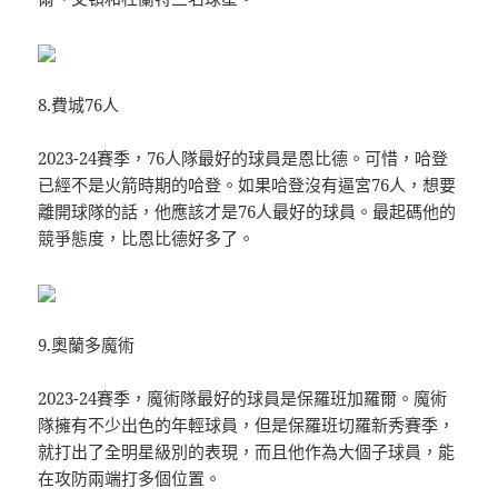
8.費城76人
2023-24賽季，76人隊最好的球員是恩比德。可惜，哈登
已經不是火箭時期的哈登。如果哈登沒有逼宮76人，想要
離開球隊的話，他應該才是76人最好的球員。最起碼他的
競爭態度，比恩比德好多了。
9.奧蘭多魔術
2023-24賽季，魔術隊最好的球員是保羅班加羅爾。魔術
隊擁有不少出色的年輕球員，但是保羅班切羅新秀賽季，
就打出了全明星級別的表現，而且他作為大個子球員，能
在攻防兩端打多個位置。