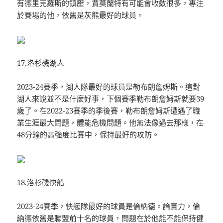
有德里克羅斯的鎮壓，賈莫蘭特有可能會收斂很多，專注
於賽場的他，依舊是灰熊最好的球員。
17.洛杉磯湖人
2023-24賽季，湖人隊最好的球員是勒布朗詹姆斯。這對
湖人來說並不是什麼好事，下個賽季勒布朗詹姆斯就要39
歲了。在2022-23賽季的季後賽，勒布朗詹姆斯遭遇了職
業生涯最大問題，體能危機問題。他無法像過去那樣，在
48分鐘的高強度比賽中，保持最好的攻防。
18.洛杉磯快船
2023-24賽季，快艇隊最好的球員是倫納德。論實力，倫
納德依舊是聯盟前十名的球員，問題在於他能不能保持健