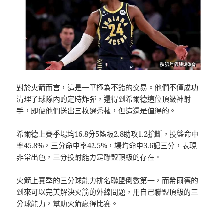
對於火箭而言，這是一筆極為不錯的交易。他們不僅成功
清理了球隊內的定時炸彈，還得到希爾德這位頂級神射
手，即便他們送出三枚選秀權，但這還是值得的。
希爾德上賽季場均16.8分5籃板2.8助攻1.2搶斷，投籃命中
率45.8%，三分命中率42.5%，場均命中3.6記三分，表現
非常出色，三分投射能力是聯盟頂級的存在。
火箭上賽季的三分球能力排名聯盟倒數第一，而希爾德的
到來可以完美解決火箭的外線問題，用自己聯盟頂級的三
分球能力，幫助火箭贏得比賽。