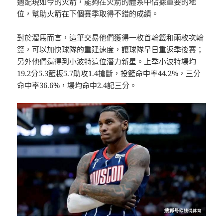
適配現如今的火箭，能夠在火箭的體系中佔據重要的地
位，幫助火箭在下個賽季取得不錯的成績。
對於溜馬而言，這筆交易他們獲得一枚首輪籤和兩枚次輪
簽，可以加快球隊的重建速度，讓球隊早日重返季後賽；
另外他們還得到小波特這位潛力新星。上季小波特場均
19.2分5.3籃板5.7助攻1.4搶斷，投籃命中率44.2%，三分
命中率36.6%，場均命中2.4記三分。