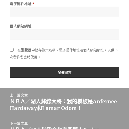
電子郵件地址
*
個人網站網址
在
瀏覽器
中儲存顯示名稱、電子郵件地址及個人網站網址，以供下
次發佈留言時使用。
文
上一篇文章
章
ＮＢＡ／湖人鋒線大將：我的模板是Anfernee
上
導
Hardaway和Lamar Odom！
一
覽
篇
文
下一篇文章
章: