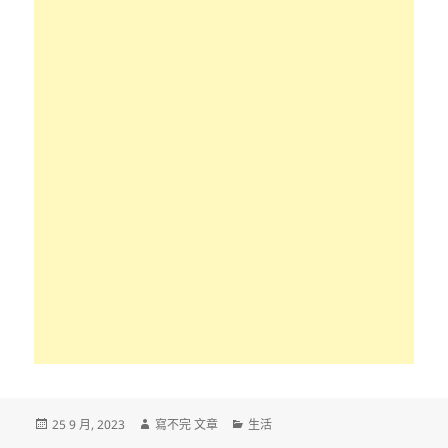
發
作
分
25 9 月, 2023
寫不完 文章
生活
佈
者
類