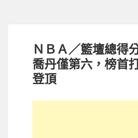
ＮＢＡ／籃壇總得分
喬丹僅第六，榜首打
登頂