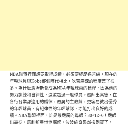
NBA聯盟裡面想要取得成績，必須要經歷過苦練，現在的
年輕球員與Kobe那個時代相比，吃苦磨練的程度差了很
多。為什麼詹姆斯會成為NBA年輕球員的標桿，因為他的
努力訓練和自律性，遠遠超過一般球員。嚴師出高徒，在
各行各業都適用的鐵律，嚴厲的主教練，更容易教出優秀
的年輕球員，有紀律性的年輕球隊，才能打出良好的成
績。NBA聯盟裡面，誰是最嚴厲的導師？30+12+6！嚴師
出高徒，馬刺新星悄悄崛起，波波維奇果然撿到寶了。