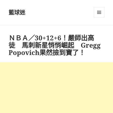
籃球迷
選單及
小工具
ＮＢＡ／30+12+6！嚴師出高
徒 馬刺新星悄悄崛起 Gregg
Popovich果然撿到寶了！