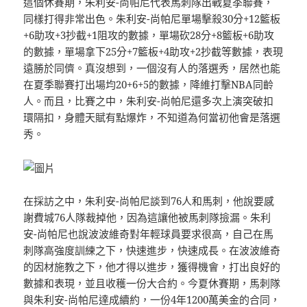
這個休賽期，朱利安-尚帕尼代表馬刺隊出戰夏季聯賽，
同樣打得非常出色。朱利安-尚帕尼單場擊殺30分+12籃板
+6助攻+3抄截+1阻攻的數據，單場砍28分+8籃板+6助攻
的數據，單場拿下25分+7籃板+4助攻+2抄截等數據，表現
遠勝於同儕。真沒想到，一個沒有人的落選秀，居然也能
在夏季聯賽打出場均20+6+5的數據，降維打擊NBA同齡
人。而且，比賽之中，朱利安-尚帕尼還多次上演突破扣
環隔扣，身體天賦有點爆炸，不知道為何當初他會是落選
秀。
在採訪之中，朱利安-尚帕尼談到76人和馬刺，他說要感
謝費城76人隊裁掉他，因為這讓他被馬刺隊撿漏。朱利
安-尚帕尼也說波波維奇對年輕球員要求很高，自己在馬
刺隊高強度訓練之下，快速進步，快速成長。在波波維奇
的因材施教之下，他才得以進步，獲得機會，打出良好的
數據和表現，並且收穫一份大合約。今夏休賽期，馬刺隊
與朱利安-尚帕尼達成續約，一份4年1200萬美金的合同，