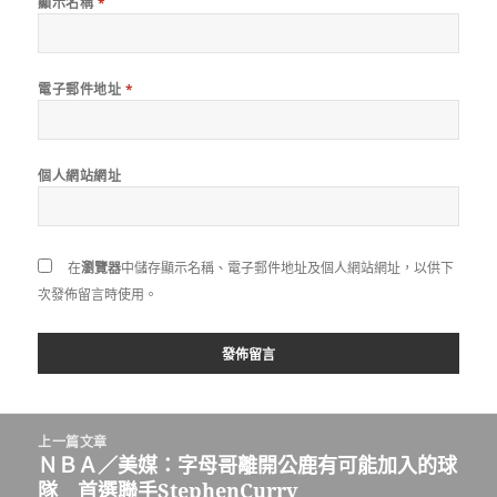
顯示名稱
*
電子郵件地址
*
個人網站網址
在
瀏覽器
中儲存顯示名稱、電子郵件地址及個人網站網址，以供下
次發佈留言時使用。
文
上一篇文章
章
ＮＢＡ／美媒：字母哥離開公鹿有可能加入的球
上
導
隊 首選聯手StephenCurry
一