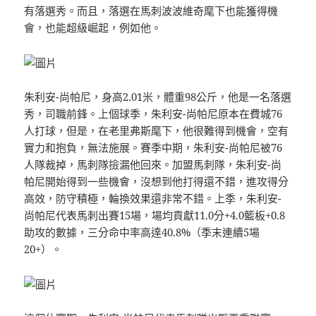
有落選秀。而且，落選在馬刺波波維奇麾下也能獲得機
會，也能超級崛起，例如他。
朱利安-尚帕尼，身高2.01米，體重98公斤，他是一名落選
秀，司職前鋒。上個球季，朱利安-尚帕尼原本在費城76
人打球，但是，在老里弗斯麾下，他很難得到機會，空有
實力和抱負，無法施展。賽季中期，朱利安-尚帕尼被76
人隊裁掉，馬刺隊撿漏他回來。加盟馬刺隊，朱利安-尚
帕尼開始得到一些機會，沒想到他打得還不錯，進攻得分
高效，防守積極，輪換效果還非常不錯。上季，朱利安-
尚帕尼代表馬刺出賽15場，場均貢獻11.0分+4.0籃板+0.8
助攻的數據，三分命中率高達40.8%（季末連續5場
20+）。