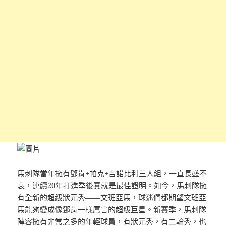
馬刺隊當年擁有鄧肯+帕克+吉諾比利三人組，一直長盛不
衰，連續20年打進季後賽就是最佳證明。如今，馬刺隊擁
有全新的超級狀元秀——文班亞馬，球迷們都期望文班亞
馬能夠變成像鄧肯一樣厲害的超級巨星。新賽季，馬刺隊
陣容擁有非常之多的年輕球員，有狀元秀，有二輪秀，也