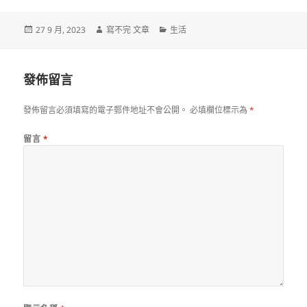
發
作
分
27 9 月, 2023
寫不完 文章
生活
佈
者
類
日
期:
發佈留言
發佈留言必須填寫的電子郵件地址不會公開。
必填欄位標示為
*
留言
*