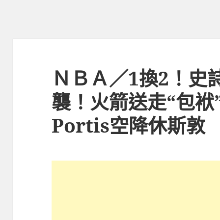
ＮＢＡ／1換2！史
襲！火箭送走“包袱”
Portis空降休斯敦