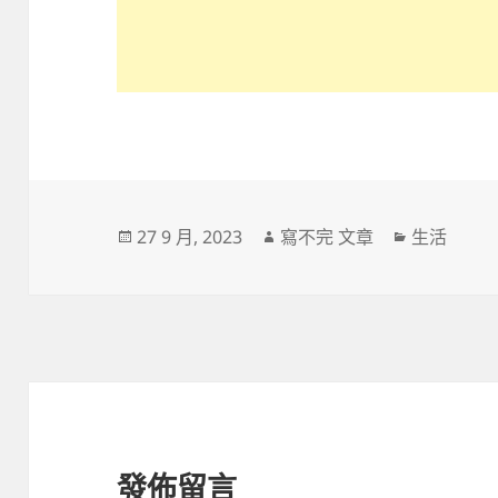
發
作
分
27 9 月, 2023
寫不完 文章
生活
佈
者
類
日
期:
發佈留言