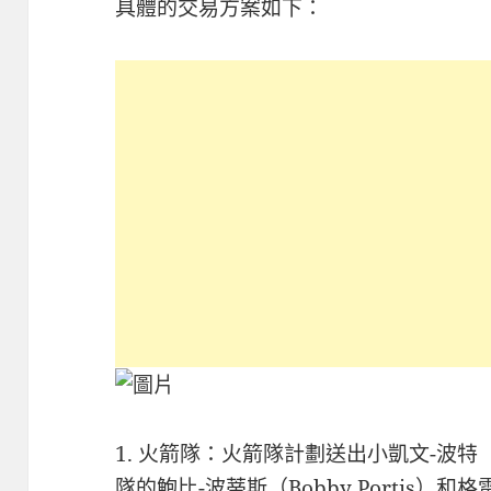
具體的交易方案如下：
1. 火箭隊：火箭隊計劃送出小凱文-波特（Kev
隊的鮑比-波蒂斯（Bobby Portis）和格雷