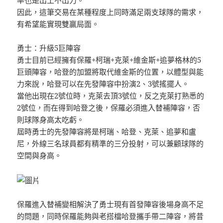
因此，這筆交易在某種程度上同時滿足兩支球隊的需求，
有希望能實現雙贏局面。
勇士：升級5巨陣容
勇士目前已經擁有保羅+柯瑞+克萊+維金斯+追夢格林的5
巨頭陣容，哈登的加盟將取代維金斯的位置，以體型與能
力來說，哈登可以在先發陣容中扮演2、3號搖擺人。
當他出現在2號位時，克萊去頂3號位，反之克萊打熟悉的
2號位，而在得到哈登之後，保羅必須進入替補陣容，否
則球隊身高太吃虧。
屆時勇士的先發陣容將是柯瑞、哈登、克萊、追夢和盧
尼，外線三名球員都有精準的三分投射，可以兼顧球隊的
空間與身高。
保羅進入替補變相解決了勇士現有首發陣容後場身高不足
的問題，同時保羅能夠與老搭檔哈登攜手帶二陣容，將昔