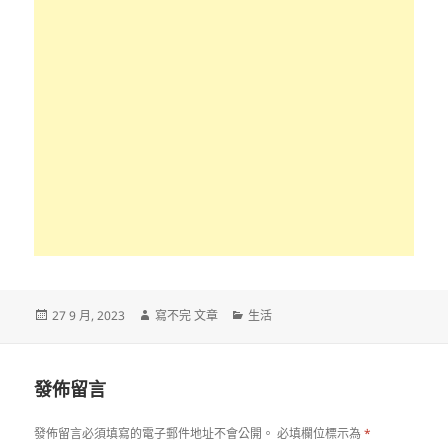
發
作
分
27 9 月, 2023
寫不完 文章
生活
佈
者
類
日
期:
發佈留言
發佈留言必須填寫的電子郵件地址不會公開。
必填欄位標示為
*