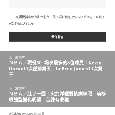
在
瀏覽器
中儲存顯示名稱、電子郵件地址及個人網站網址，以供下
次發佈留言時使用。
文
上一篇文章
章
ＮＢＡ／現役50+場次最多的8位球員：Kevin
上
導
Durant9次僅排第五 LeBron James14次第
一
覽
三
篇
文
章:
下一篇文章
ＮＢＡ／壯了一圈！火箭隊曬雙核訓練照 前榜
下
眼體型變化明顯 苦練有收穫
一
篇
文
本站採用 WordPress 建置