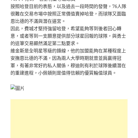
按照哈登目前的表態，以及過去一段時間的發聲，76人隊
很難在交易市場中按照正常價值賣掉哈登，而球隊又面臨
恩比德的不滿與潛在逼宮。
因此，費城才堅持強留哈登，希望能夠等到後者回心轉
意，或者等到一支願意提供部分球星回報的球隊，與勇士
的這筆交易顯然滿足第二點要求。
維金斯是全明星等級的鋒線，他的加盟能夠在某種程度上
安撫恩比德的不滿，因為兩人大學時期就曾並肩贏得冠
軍，有著非常好的私人關係，穆迪則有利於球隊後續潛在
的重建進程，小佩頓則是值得信賴的優質輪值球員。