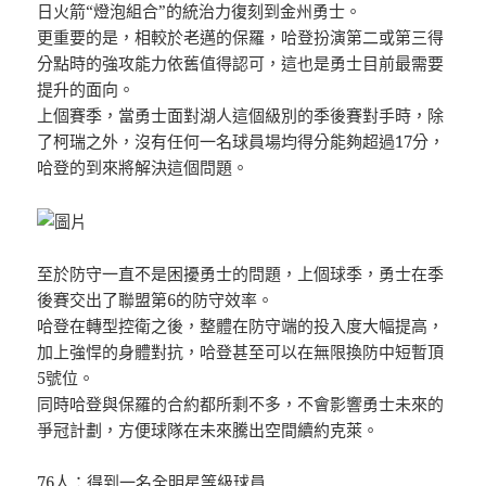
日火箭“燈泡組合”的統治力復刻到金州勇士。
更重要的是，相較於老邁的保羅，哈登扮演第二或第三得
分點時的強攻能力依舊值得認可，這也是勇士目前最需要
提升的面向。
上個賽季，當勇士面對湖人這個級別的季後賽對手時，除
了柯瑞之外，沒有任何一名球員場均得分能夠超過17分，
哈登的到來將解決這個問題。
至於防守一直不是困擾勇士的問題，上個球季，勇士在季
後賽交出了聯盟第6的防守效率。
哈登在轉型控衛之後，整體在防守端的投入度大幅提高，
加上強悍的身體對抗，哈登甚至可以在無限換防中短暫頂
5號位。
同時哈登與保羅的合約都所剩不多，不會影響勇士未來的
爭冠計劃，方便球隊在未來騰出空間續約克萊。
76人：得到一名全明星等級球員