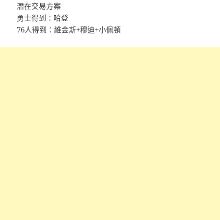
潛在交易方案
勇士得到：哈登
76人得到：維金斯+穆迪+小佩頓