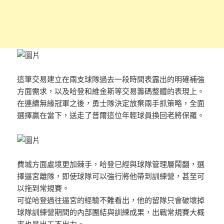
這筆交易建立在兩支球隊過去一段時間表露出的明確補強
方面需求，以及哈登和維金斯等交易籌碼整體的表現上。
在連續無緣冠軍之後，勇士隊決定放棄兩手抓策略，全面
選擇贏在當下，送走了普爾這位年輕球員換回老將保羅。
費城方面處境更加棘手，哈登已經與球隊管理層鬧翻，選
擇逼宮離隊，即使球隊可以強行將他帶到訓練營，甚至可
以拖到常規賽。
可從哈登過往逼宮的經驗不難看出，他的留隊只會破壞掉
球隊訓練營期間的內部團結與訓練成果，出戰常規賽大概
率也是出工不出力。