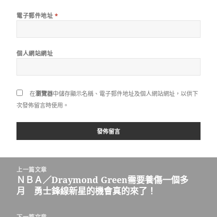
電子郵件地址
*
個人網站網址
在
瀏覽器
中儲存顯示名稱、電子郵件地址及個人網站網址，以供下
次發佈留言時使用。
文
上一篇文章
章
ＮＢＡ／Draymond Green需要養傷一個多
上
導
月 勇士鋒線新星的機會真的來了！
一
覽
篇
文