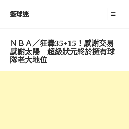
籃球迷
選單及
小工具
ＮＢＡ／狂轟35+15！感謝交易
感謝太陽 超級狀元終於擁有球
隊老大地位