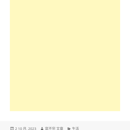
發
作
分
2 10 月, 2023
寫不完 文章
生活