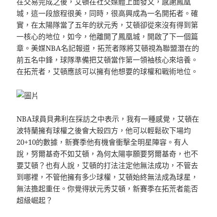
在交易完成之後，艾頓在社交媒體上面發文，感謝鳳凰
城，這一段旅程很美，同時，很高興成為一名開拓者。確
實，在太陽隊當了五年的狀元秀，艾頓卻從來沒有得到第
一核心的地位，如今，他離開了鳳凰城，開啟了下一個篇
章。美媒NBA名記報道，拓荒者隊將艾頓視為聯盟潛在的
前五名中鋒，球隊準備把艾頓當作第一領袖核心來培養。
在拓荒者，艾頓應該可以擁有他想要的球權和戰術地位。
NBA球員貝弗利在採訪之中表示，我有一種感覺，艾頓在
波特蘭擁有球權之後會大殺四方，他可以輕鬆砍下場均
20+10的數據，新賽季他有機會衝擊全明星陣容。有人
說，努爾基奇不如艾頓，為何太陽寧願要努爾基奇，也不
要艾頓？也有人說，艾頓的打法注定他無法成功，不管去
到哪裡，不管他擁有多少球權，艾頓始終無法成為球星，
無法擔起重任。你覺得狀元秀艾頓，新賽季在拓荒者能否
超級崛起？