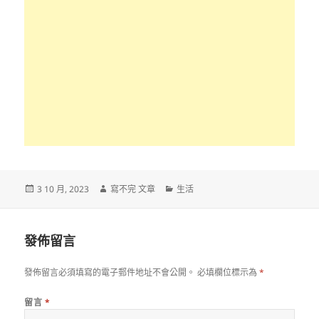
發
作
分
3 10 月, 2023
寫不完 文章
生活
佈
者
類
日
期:
發佈留言
發佈留言必須填寫的電子郵件地址不會公開。
必填欄位標示為
*
留言
*