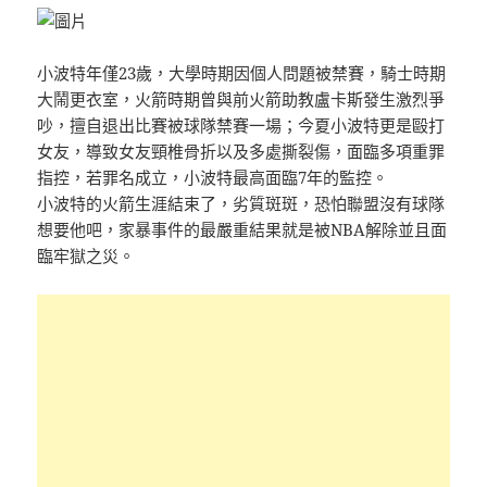
小波特年僅23歲，大學時期因個人問題被禁賽，騎士時期
大鬧更衣室，火箭時期曾與前火箭助教盧卡斯發生激烈爭
吵，擅自退出比賽被球隊禁賽一場；今夏小波特更是毆打
女友，導致女友頸椎骨折以及多處撕裂傷，面臨多項重罪
指控，若罪名成立，小波特最高面臨7年的監控。
小波特的火箭生涯結束了，劣質斑斑，恐怕聯盟沒有球隊
想要他吧，家暴事件的最嚴重結果就是被NBA解除並且面
臨牢獄之災。