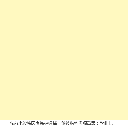
先前小波特因家暴被逮捕，並被指控多項重罪；對此此