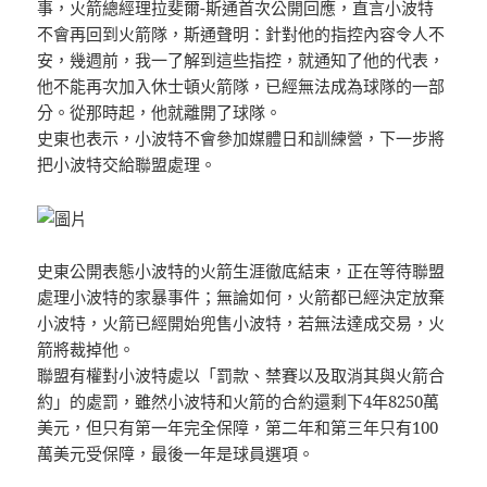
事，火箭總經理拉斐爾-斯通首次公開回應，直言小波特
不會再回到火箭隊，斯通聲明：針對他的指控內容令人不
安，幾週前，我一了解到這些指控，就通知了他的代表，
他不能再次加入休士頓火箭隊，已經無法成為球隊的一部
分。從那時起，他就離開了球隊。
史東也表示，小波特不會參加媒體日和訓練營，下一步將
把小波特交給聯盟處理。
史東公開表態小波特的火箭生涯徹底結束，正在等待聯盟
處理小波特的家暴事件；無論如何，火箭都已經決定放棄
小波特，火箭已經開始兜售小波特，若無法達成交易，火
箭將裁掉他。
聯盟有權對小波特處以「罰款、禁賽以及取消其與火箭合
約」的處罰，雖然小波特和火箭的合約還剩下4年8250萬
美元，但只有第一年完全保障，第二年和第三年只有100
萬美元受保障，最後一年是球員選項。