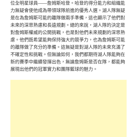
位全明星球員——詹姆斯哈登。哈登的得分能力和組織能
力無疑會使他成為帶領球隊前進的優秀人選。湖人隊無疑
是在為詹姆斯可能的離隊做兩手準備，這也顯示了他們對
未來的深思熟慮和長遠規劃。總的來說，湖人隊的決定是
對詹姆斯權威的公開挑戰，也是對他們未來規劃的深思熟
慮。他們既希望能夠保持強大的競爭力，也為詹姆斯可能
的離隊做了充分的準備。這無疑是對湖人隊的未來充滿了
不確定性和挑戰。但無論如何，我們都期待湖人隊能夠在
新的賽季中繼續發揮出色，無論詹姆斯是否在隊，都能夠
展現出他們的冠軍實力和團隊籃球的魅力。