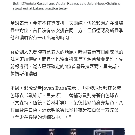
哈姆表示，今年不打算安排一天兩練，伍德和濃眉在訓練
賽中對位，首日沒有被安排在同一方，但伍德認為新賽季
他和濃眉會有一起出場的時間。
關於湖人先發陣容第五人的話題，哈姆表示首日訓練他的
陣容更加傳統，而且他也沒有透露第五名首發會是誰。先
前報導稱，湖人已經確定的4位首發是拉塞爾、里夫斯、
詹姆斯和濃眉。
不過，跟隊記者Jovan Buha表示：「先發球員都穿著紫
色球衣（戴維斯、里夫斯），替補球員則穿著白色球衣
（文森特、伍德、普林斯等）。范德比爾特身穿紫色，八
村壘身穿白色。這表明范德比爾特被分在首發一方先發
（至少在最後的訓練賽中）。”