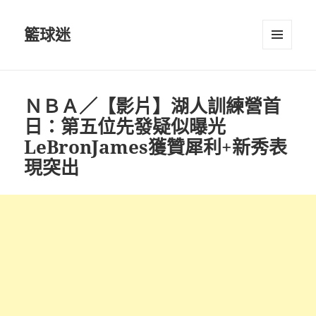
籃球迷
選單及
小工具
ＮＢＡ／【影片】湖人訓練營首
日：第五位先發疑似曝光
LeBronJames獲贊犀利+新秀表
現突出