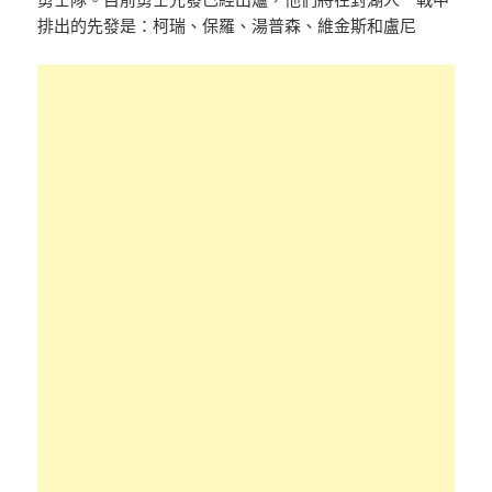
排出的先發是：柯瑞、保羅、湯普森、維金斯和盧尼