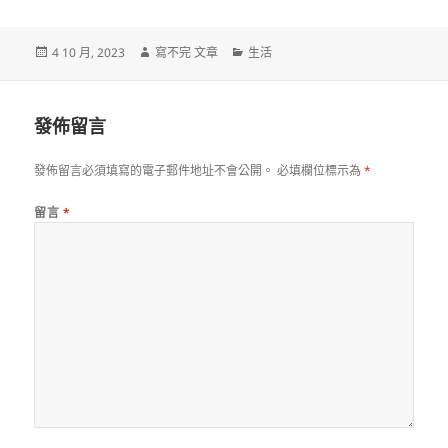
發
作
分
4 10 月, 2023
寫不完 文章
生活
佈
者
類
日
期:
發佈留言
發佈留言必須填寫的電子郵件地址不會公開。
必填欄位標示為
*
留言
*