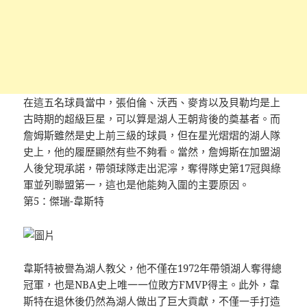
在這五名球員當中，張伯倫、沃西、麥肯以及貝勒均是上
古時期的超級巨星，可以算是湖人王朝背後的奠基者。而
詹姆斯雖然是史上前三級的球員，但在星光熠熠的湖人隊
史上，他的履歷顯然有些不夠看。當然，詹姆斯在加盟湖
人後兌現承諾，帶領球隊走出泥濘，奪得隊史第17冠與綠
軍並列聯盟第一，這也是他能夠入圍的主要原因。
第5：傑瑞-韋斯特
韋斯特被譽為湖人教父，他不僅在1972年帶領湖人奪得總
冠軍，也是NBA史上唯一一位敗方FMVP得主。此外，韋
斯特在退休後仍然為湖人做出了巨大貢獻，不僅一手打造