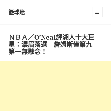
籃球迷
選單及
小工具
ＮＢＡ／O’Neal評湖人十大巨
星：濃眉落選 詹姆斯僅第九
第一無懸念！