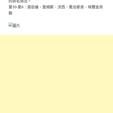
的排名情況。
第10-第6：張伯倫、詹姆斯、沃西、喬治麥肯、埃爾金貝
勒