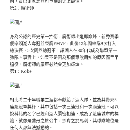
前，賈巴爾就是無可爭議的史上最佳。
第2：魔術師
身為公認的歷史第一控衛，魔術師出道即巔峰，新秀賽季
便率領湖人奪冠並榮膺FMVP，此後12年間率隊9次打入
總決賽，5次問鼎總冠軍，讓湖人在80年代成為聯盟第一
強隊。事實上，如果不是因為那個眾說周知的原因而早早
退役，魔術師的履歷必然會更加輝煌。
第1：Kobe
柯比將二十年職業生涯都奉獻給了湖人隊，並為其帶來5
座總冠軍獎杯，其中包括一次三連冠和一次兩連冠。可以
說科比的名字已經和湖人緊密相連，成為了這座城市的標
籤，就像是喬丹之於公牛，鄧肯之於馬刺，其球隊地位是
任何人都無法撼動的。