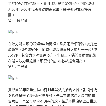
了SHOW TIME湖人，並且還組建了OK組合，可以說湖
人80年代-00年代所奪得的總冠軍，幾乎都與韋斯特有
關。
第4：歐尼爾
在效力湖人隊的短短8年時間裡，歐尼爾帶領球隊4次打進
總決賽，3連總冠軍，同時也成為繼喬丹之後唯一一位3連
FMVP，其實力之強無需多言。事實上，倘若奧尼爾能夠
在湖人效力至退役，那麼他的排名必然還會更高。
第3：賈巴爾
賈巴爾20年職業生涯中有14年是效力於湖人隊，期間他為
洛杉磯帶來了5座總冠軍獎杯，是這支球隊邁入豪門的重
要功臣。甚至可以毫不誇張的說，在喬丹還沒橫空出世之