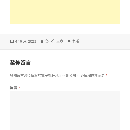
發
作
分
4 10 月, 2023
寫不完 文章
生活
佈
者
類
日
期:
發佈留言
發佈留言必須填寫的電子郵件地址不會公開。
必填欄位標示為
*
留言
*