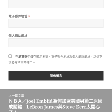
電子郵件地址
*
個人網站網址
在
瀏覽器
中儲存顯示名稱、電子郵件地址及個人網站網址，以供下
次發佈留言時使用。
文
上一篇文章
章
ＮＢＡ／Joel Embiid為何加盟美國男籃二原因
上
導
成關鍵 LeBron James與Steve Kerr太開心
一
覽