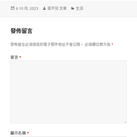
發
作
分
6 10 月, 2023
寫不完 文章
生活
佈
者
類
日
期:
發佈留言
發佈留言必須填寫的電子郵件地址不會公開。
必填欄位標示為
*
留言
*
顯示名稱
*