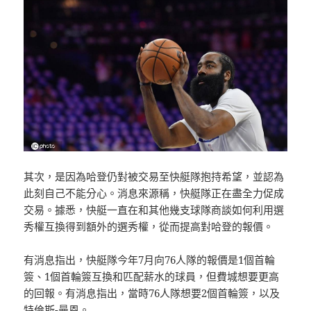
其次，是因為哈登仍對被交易至快艇隊抱持希望，並認為
此刻自己不能分心。消息來源稱，快艇隊正在盡全力促成
交易。據悉，快艇一直在和其他幾支球隊商談如何利用選
秀權互換得到額外的選秀權，從而提高對哈登的報價。
有消息指出，快艇隊今年7月向76人隊的報價是1個首輪
簽、1個首輪簽互換和匹配薪水的球員，但費城想要更高
的回報。有消息指出，當時76人隊想要2個首輪簽，以及
特倫斯-曼恩。