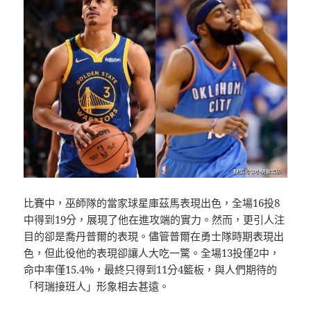
比賽中，巫師隊的當家球星庫茲馬表現出色，全場16投8
中得到19分，展現了他在進攻端的實力。然而，更引人注
目的卻是喬丹普爾的表現。儘管普爾在勇士隊時期表現出
色，但此役他的表現卻讓人大吃一驚。全場13投僅2中，
命中率僅15.4%，最終只得到11分4籃板，與人們期待的
「柯瑞接班人」形象相去甚遠。