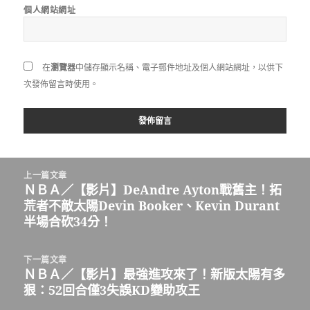
個人網站網址
在
瀏覽器
中儲存顯示名稱、電子郵件地址及個人網站網址，以供下
次發佈留言時使用。
文
上一篇文章
章
ＮＢＡ／【影片】DeAndre Ayton戰舊主！拓
上
導
荒者不敵太陽Devin Booker、Kevin Durant
一
覽
半場合砍34分！
篇
文
章:
下一篇文章
ＮＢＡ／【影片】最強進攻來了！新版太陽有多
下
狠：52回合僅3失誤KD變助攻王
一
篇