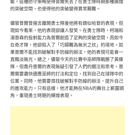
籃。這種防守策略使得普爾失去了在勇士隊時期那種廣闊
的突破空間，也使得他的突破變得異常艱難。
儘管普爾曾揚言離開勇士隊後他將有類似哈登的表現，但
現如今看來，他的表現卻讓人發笑。在勇士隊時，柯瑞和
湯普森的投射能力為普爾創造了足夠的突破空間，而如今
在奇才隊，他卻陷入了「巧婦難為無米之炊」的境地。如
果普爾不能找到破解對手防線的辦法，他的表現可能會一
直黯淡無光。總之，儘管今天的比賽中巫師隊戰勝了黃蜂
隊，但喬丹普爾的表現無疑引發了人們的關注和思考。普
爾需要盡快適應巫師的打法和定位，找到自己在球隊中的
位置。同時，他需要尋找破解對手防線的辦法，提升自己
的進攻能力。只有這樣，他才能​​夠在NBA的舞台上嶄露頭
角，重現勇士時期的輝煌表現。