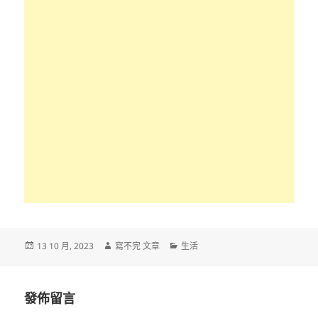
發
作
分
13 10 月, 2023
寫不完 文章
生活
佈
者
類
日
期:
發佈留言