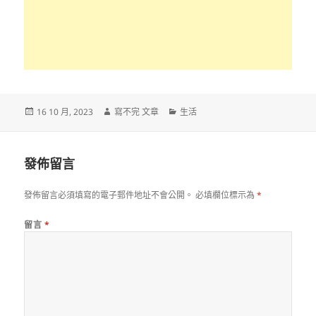
發
作
分
16 10 月, 2023
寫不完 文章
生活
佈
者
類
日
期:
發佈留言
發佈留言必須填寫的電子郵件地址不會公開。
必填欄位標示為
*
留言
*