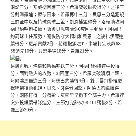
兩記三分，斯威德回應三分，希羅突破拋投得分，之後三
分對飚羅迪；暫停回來，希羅再中三分，貝恩三分造犯規
三罰全中以及持球突破上籃，凱恩補籃得分，洛瑞助攻阿
德巴約輕鬆扣籃，隨後貝恩帶隊9-0奪回主動權，阿德巴
約罰球止住頹勢，隨後防守大帽3J和貝恩，之後扎伊爾連
續得分，羅斯貢獻2分，希羅抱怨吃T，半場打完灰熊68-
58領先10分，貝恩半場18分，希羅21分。
易邊再戰，洛瑞和樂福輸送三分，阿德巴約接連中投得
分，面對熱火的攻勢，3J回應三分，希羅突破滑翔上籃，
阿爾達馬轟進三分，阿德巴約連得4分，雙手暴扣掛框慶
祝吃到技術犯規，貝恩、3J得分回擊，阿德巴約繼續得
分，兩隊打得十分精彩；灰熊早早撤下全部主力，希羅裡
突外投繼續帶隊追分，三節打完熱火98-101落後3分，希
羅三節30分。