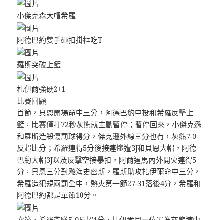
小傑克森大帽希羅
阿德巴約雙手砸扣掛框吃T
羅斯突破上籃
札伊爾強硬2+1
比賽回顧
首節，貝恩開場命中三分，阿德巴約中投和希羅反擊上
籃，比賽僅打72秒灰熊就主動暫停；暫停回來，小傑克遜
和羅斯造殺傷罰球得分，傑克遜外線三分也有，灰熊7-0
反超比分；希羅連得5分後接連慘遭3J和貝恩大帽，阿德
巴約大帽3J以及反擊空接暴扣，阿爾達馬內外開火連得5
分，貝恩三分對飚海史密斯，羅斯助攻扎伊爾命中三分，
希羅造犯規兩罰全中，熱火第一節27-31落後4分，希羅和
阿德巴約都是單節10分。
次節，希羅帶隊5-0反超1分，扎伊爾同一位置為灰熊連中