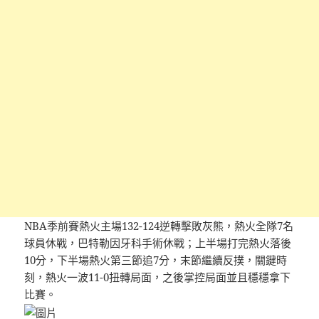
NBA季前賽熱火主場132-124逆轉擊敗灰熊，熱火全隊7名
球員休戰，巴特勒因牙科手術休戰；上半場打完熱火落後
10分，下半場熱火第三節追7分，末節繼續反撲，關鍵時
刻，熱火一波11-0扭轉局面，之後掌控局面並且穩穩拿下
比賽。