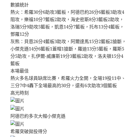
數據統計
熱火：希羅30分6助攻3籃板，阿德巴約26分6籃板3助攻4
阻攻，樂福10分7籃板2助攻，海史密斯8分3籃板2助攻，
洛瑞5分9助攻5籃板，凱恩14分7籃板，托布13分4籃板，
鄧羅12分
灰熊：貝恩26分4籃板3助攻，阿爾達馬15分2籃板2搶斷，
小傑克遜14分6籃板1蓋帽1搶斷，羅迪13分5籃板，羅斯5
分5助攻，扎伊爾-威廉斯19分3籃板2助攻，洛夫頓15分4
籃板
本場最佳
熱火多名球員缺席比賽，希羅火力全開，全場19投11中、
三分7中4轟下全場最高的30分，還有6次助攻3個籃板
高光時刻
阿德巴約多次大帽小傑克遜
希羅突破拋投得分