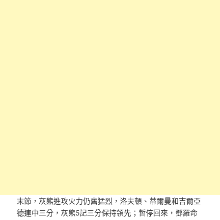
末節，灰熊進攻火力仍舊猛烈，洛夫頓、蒂爾曼和吉爾亞
德連中三分，灰熊5記三分保持領先；暫停回來，鄧羅命