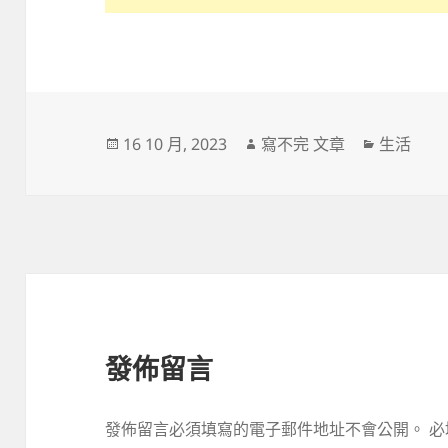
發
作
分
16 10 月, 2023
寫不完 文章
生活
佈
者
類
日
期:
發佈留言
發佈留言必須填寫的電子郵件地址不會公開。
必