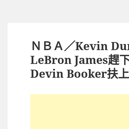
ＮＢＡ／Kevin D
LeBron Jame
Devin Booke