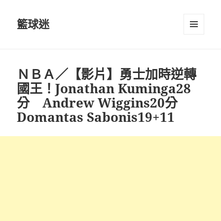
籃球迷
選單及
小工具
ＮＢＡ／【影片】勇士加時逆轉
國王！Jonathan Kuminga28
分 Andrew Wiggins20分
Domantas Sabonis19+11