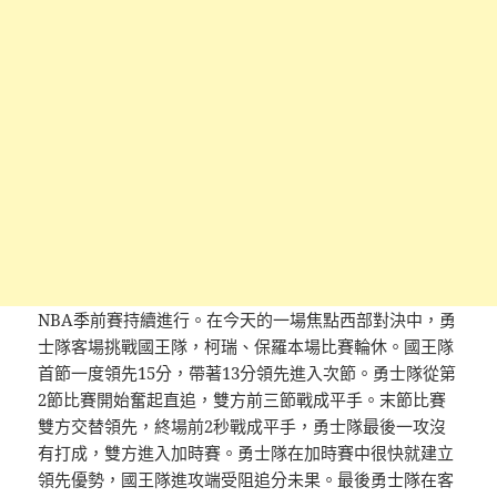
NBA季前賽持續進行。在今天的一場焦點西部對決中，勇
士隊客場挑戰國王隊，柯瑞、保羅本場比賽輪休。國王隊
首節一度領先15分，帶著13分領先進入次節。勇士隊從第
2節比賽開始奮起直追，雙方前三節戰成平手。末節比賽
雙方交替領先，終場前2秒戰成平手，勇士隊最後一攻沒
有打成，雙方進入加時賽。勇士隊在加時賽中很快就建立
領先優勢，國王隊進攻端受阻追分未果。最後勇士隊在客