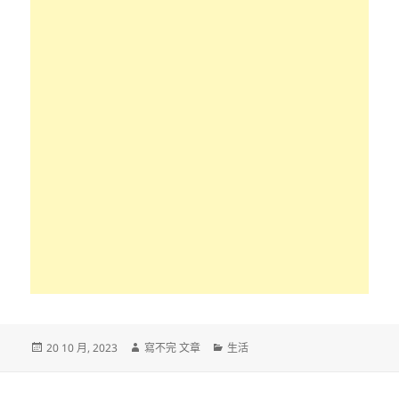
發
作
分
20 10 月, 2023
寫不完 文章
生活
佈
者
類
日
期: