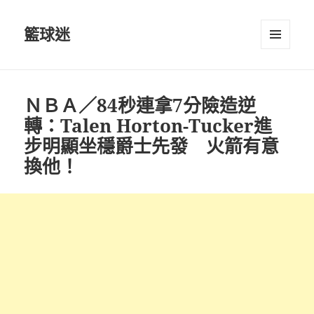
籃球迷
選單及
小工具
ＮＢＡ／84秒連拿7分險造逆
轉：Talen Horton-Tucker進
步明顯坐穩爵士先發 火箭有意
換他！