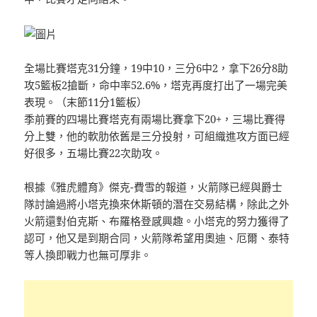
全場比賽塔克31分鐘，19中10，三分6中2，拿下26分8助
攻5籃板2搶斷，命中率52.6%，塔克再度打出了一場完美
表現。（末節11分1籃板）
季前賽的四場比賽塔克有兩場比賽拿下20+，三場比賽得
分上雙，他的軟肋依舊是三分投射，可組織進攻方面已經
好很多，五場比賽22次助攻。
根據《雅虎體育》傑克-費雪的報道，火箭隊已經與爵士
隊討論過將小塔克換來休斯頓的潛在交易結構，除此之外
火箭還對伯克斯、布羅格登感興趣。小塔克的努力獲得了
認可，他又是到期合同，火箭隊希望用奧迪、厄爾、泰特
等人換即戰力也無可厚非。