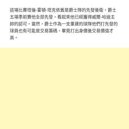
這場比賽塔倫-霍頓-塔克依舊是爵士隊的先發後衛，爵士
五場季前賽他全部先發，看起來他已經獲得威爾-哈迪主
帥的認可。當然，爵士作為一支重建的球隊他們打先發的
球員也有可能是交易籌碼，畢竟打出身價後交易價值才
高。