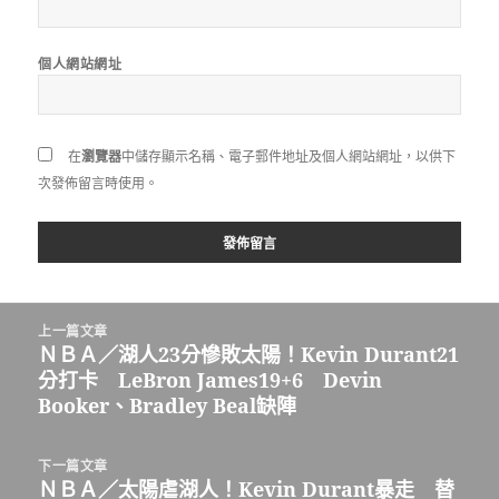
個人網站網址
在
瀏覽器
中儲存顯示名稱、電子郵件地址及個人網站網址，以供下
次發佈留言時使用。
文
上一篇文章
章
ＮＢＡ／湖人23分慘敗太陽！Kevin Durant21
上
導
分打卡 LeBron James19+6 Devin
一
覽
Booker、Bradley Beal缺陣
篇
文
章:
下一篇文章
ＮＢＡ／太陽虐湖人！Kevin Durant暴走 替
下