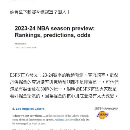
誰會拿下新賽季總冠軍？湖人！
ESPN官方發文：23-24賽季的戰績預測、奪冠賠率，雖然
丹佛掘金的奪冠賠率與戰績預測都不是聯盟第一，可他們
還是將掘金放在30隊的第一，很明顯ESPN這些專家都是
看好掘金衛冕的，因為掘金的核心班底並沒有太大改變。