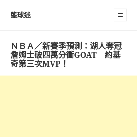
籃球迷
選單及
小工具
ＮＢＡ／新賽季預測：湖人奪冠
詹姆士破四萬分衝GOAT 約基
奇第三次MVP！