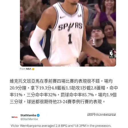
維克托文班亞馬在季前賽四場比賽的表現很不錯，場均
20.9分鐘，拿下19.3分4.8籃板1.5助攻1抄截2.8蓋帽，命中
率51%，三分命中率32%，罰球命中率85.7%，場均1.9個
三分球，球迷都很期待他23-24賽季例行賽的表現。