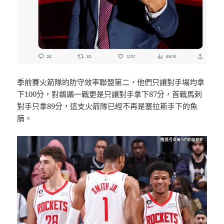
季前賽火箭隊的防守效率聯盟第二，他們只讓對手場均拿
下100分，對鵜鶘一戰更是只讓對手拿下87分，首戰馬刺
對手只拿89分，這支火箭隊已經不再是塞拉斯手下的魚
腩。