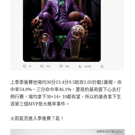
上季季後賽他場均30分13.4分9.5助攻1.05抄截1蓋帽，命
中率54.8%，三分命中率46.1%，要是約基奇狠下心去打
例行賽，場均拿下30+14+ 10都有望，所以約基奇拿下生
涯第三個MVP是大概率事件。
火箭能否進入季後賽？能！