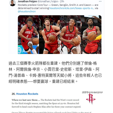
過去三個賽季火箭隊都在重建，他們分別選了傑倫-格
林、阿爾佩倫-申京、小賈巴里-史密斯、塔里-伊森、阿
門-湯普森、卡姆-惠特莫爾等天賦小將，這些年輕人也已
經明確表態──想要贏球，重建已經結束。