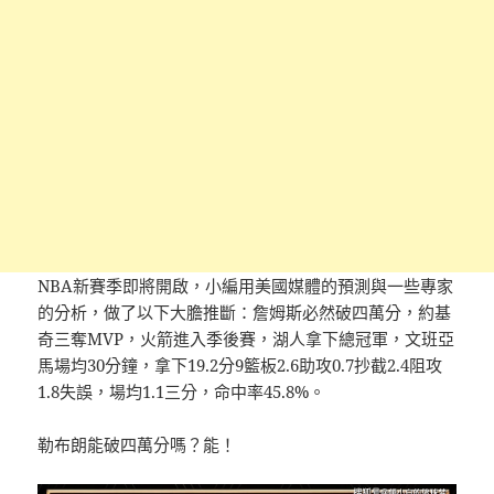
NBA新賽季即將開啟，小編用美國媒體的預測與一些專家
的分析，做了以下大膽推斷：詹姆斯必然破四萬分，約基
奇三奪MVP，火箭進入季後賽，湖人拿下總冠軍，文班亞
馬場均30分鐘，拿下19.2分9籃板2.6助攻0.7抄截2.4阻攻
1.8失誤，場均1.1三分，命中率45.8%。
勒布朗能破四萬分嗎？能！