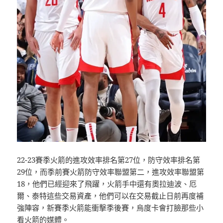
22-23賽季火箭的進攻效率排名第27位，防守效率排名第
29位，而季前賽火箭防守效率聯盟第二，進攻效率聯盟第
18，他們已經迎來了飛躍，火箭手中還有奧拉迪波、厄
爾、泰特這些交易資產，他們可以在交易截止日前再度補
強陣容，新賽季火箭能衝擊季後賽，烏度卡會打臉那些小
看火箭的媒體。