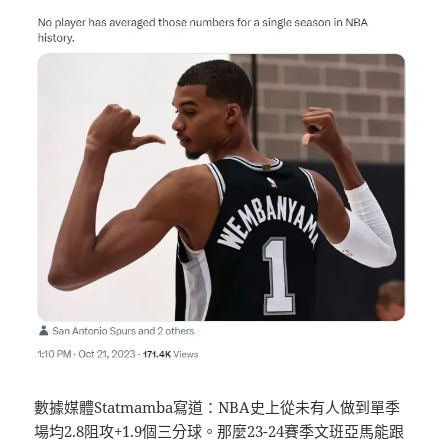
數據媒體Statmamba寫道：NBA史上從未有人做到單季
場均2.8阻攻+1.9個三分球。那麼23-24賽季文班亞馬能跟