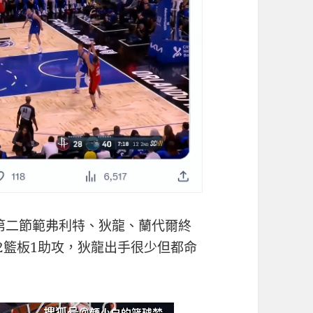
在第二節範弗利特、狄龍、蘭代爾終
2籃板1助攻，狄龍出手很少但都命