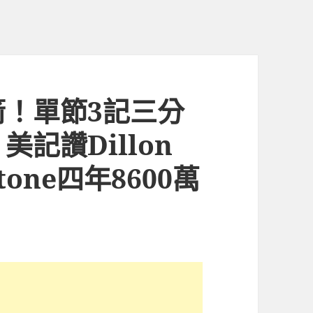
！單節3記三分
記讚Dillon
Stone四年8600萬