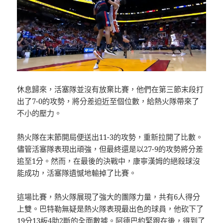
休息歸來，活塞隊並沒有放棄比賽，他們在第三節末段打
出了7-0的攻勢，將分差迫近至個位數，給熱火隊帶來了
不小的壓力。
熱火隊在末節開局便送出11-3的攻勢，重新拉開了比數。
儘管活塞隊表現出頑強，但最終還是以27-9的攻勢將分差
追至1分。然而，在最後的決戰中，康寧漢姆的絕殺球沒
能成功，活塞隊遺憾地輸掉了比賽。
這場比賽，熱火隊展現了強大的團隊力量，共有6人得分
上雙。巴特勒無疑是熱火隊表現最出色的球員，他砍下了
19分13板4助2斷的全面數據。阿德巴約緊跟在後，得到了