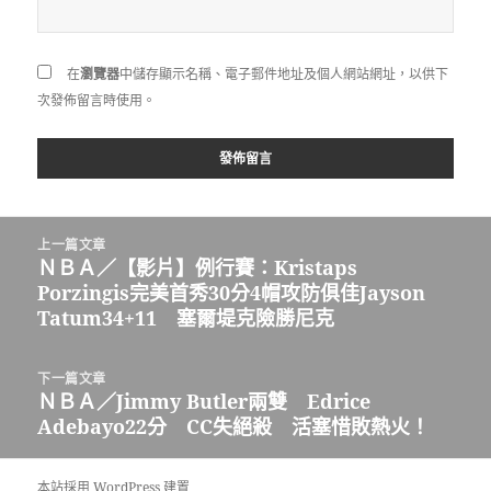
在
瀏覽器
中儲存顯示名稱、電子郵件地址及個人網站網址，以供下
次發佈留言時使用。
文
上一篇文章
章
ＮＢＡ／【影片】例行賽：Kristaps
上
導
Porzingis完美首秀30分4帽攻防俱佳Jayson
一
覽
Tatum34+11 塞爾堤克險勝尼克
篇
文
章:
下一篇文章
ＮＢＡ／Jimmy Butler兩雙 Edrice
下
Adebayo22分 CC失絕殺 活塞惜敗熱火！
一
篇
文
本站採用 WordPress 建置