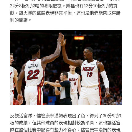
22分8板3助2帽的亮眼數據。樂福也有13分10板2助的貢
獻。熱火隊的整體表現非常平衡，這也是他們能夠取得勝
利的關鍵。
反觀活塞隊，儘管康寧漢姆表現出了色，得到了30分9助3
板的成績，但其他球員的表現相對較為平庸，這也讓活塞
隊在整個比賽中顯得有些力不從心。儘管康寧漢姆的表現