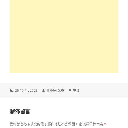
發
作
分
26 10 月, 2023
寫不完 文章
生活
佈
者
類
日
期:
發佈留言
發佈留言必須填寫的電子郵件地址不會公開。
必填欄位標示為
*