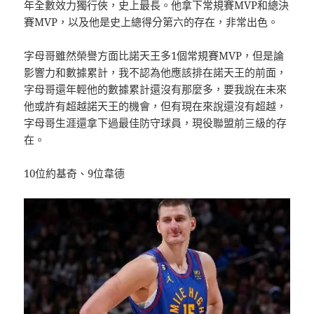
年全數效力獨行俠，史上最長。他拿下常規賽MVP和總決
賽MVP，以及他是史上總得分第六的存在，非常出色。
字母哥雖然榮譽方面比諾天王多1個常規賽MVP，但是論
影響力和數據累計，我不認為他應該排在諾天王的前面，
字母哥還年輕他的數據累計還沒有那麼多，要我說在未來
他或許有超越諾天王的機會，但有現在來說還沒有超越，
字母哥生涯還拿下過最佳防守球員，現役聯盟前三級的存
在。
10位約基奇、9位韋德