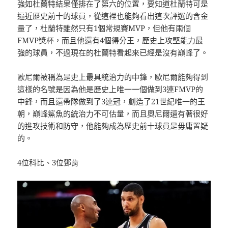
強如杜蘭特結果僅排在了第六的位置，要知道杜蘭特可是
逼近歷史前十的球員，從這裡也能夠看出這次評選的含金
量了，杜蘭特雖然只有1個常規賽MVP，但他有兩個
FMVP獎杯，而且他還有4個得分王，歷史上攻堅能力最
強的球員，不過現在的杜蘭特看起來已經是沒有巔峰了。
歐尼爾被稱為是史上最具統治力的中鋒，歐尼爾能夠得到
這樣的名號是因為他是歷史上唯一一個做到3連FMVP的
中鋒，而且還帶隊做到了3連冠，創造了21世紀唯一的王
朝，巔峰鯊魚的統治力不可估量，而且奧尼爾還有著很好
的進攻技術和防守，他能夠成為歷史前十球員是毋庸置疑
的。
4位科比、3位鄧肯