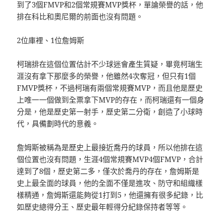
到了3個FMVP和2個常規賽MVP獎杯，單論榮譽的話，他
排在科比和奧尼爾的前面也沒有問題。
2位庫裡、1位詹姆斯
柯瑞排在這個位置估計不少球迷會產生質疑，畢竟柯瑞生
涯沒有拿下那麼多的榮譽，他雖然4次奪冠，但只有1個
FMVP獎杯，不過柯瑞有兩個常規賽MVP，而且他是歷史
上唯一一個做到全票拿下MVP的存在，而柯瑞還有一個身
分是，他是歷史第一射手，歷史第二分衛，創造了小球時
代，具備劃時代的意義。
詹姆斯被稱為是歷史上最接近喬丹的球員，所以他排在這
個位置也沒有問題，生涯4個常規賽MVP4個FMVP，合計
達到了8個，歷史第二多，僅次於喬丹的存在，詹姆斯是
史上最全面的球員，他的全面不僅是進攻、防守和組織樣
樣精通，詹姆斯還能夠從1打到5，他還擁有很多紀錄，比
如歷史總得分王、歷史最年輕得分紀錄保持者等等。