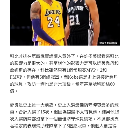
科比才排在第四說實話讓人意外了，在許多美媒看來科比
的影響力是很大的，甚至說他的影響力是可以媲美喬丹和
詹姆斯的存在，科比雖然只有1個常規賽MVP，2和
FMVP，但他有5個總冠軍，而Kobe還是史上最接近喬丹
的球員，攻防一體也是非常頂級，當年甚至號稱粉絲60
億。
鄧肯是史上第一大前鋒，史上入選最佳防守陣容最多的球
員，合計入選了15次，但因為媒體不太待見他，結果他15
次入選防陣都沒拿下一個最佳防守球員獎項，不過鄧肯靠
著穩定的表現幫助球隊拿下了5個總冠軍，他個人更是得