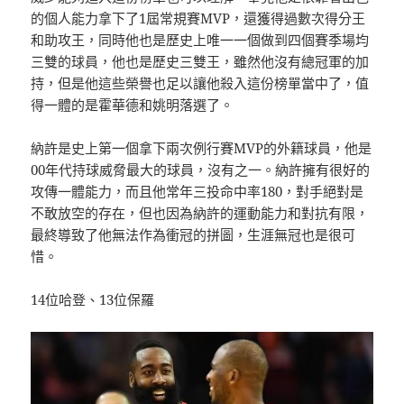
的個人能力拿下了1屆常規賽MVP，還獲得過數次得分王
和助攻王，同時他也是歷史上唯一一個做到四個賽季場均
三雙的球員，他也是歷史三雙王，雖然他沒有總冠軍的加
持，但是他這些榮譽也足以讓他殺入這份榜單當中了，值
得一體的是霍華德和姚明落選了。
納許是史上第一個拿下兩次例行賽MVP的外籍球員，他是
00年代持球威脅最大的球員，沒有之一。納許擁有很好的
攻傳一體能力，而且他常年三投命中率180，對手絕對是
不敢放空的存在，但也因為納許的運動能力和對抗有限，
最終導致了他無法作為衝冠的拼圖，生涯無冠也是很可
惜。
14位哈登、13位保羅