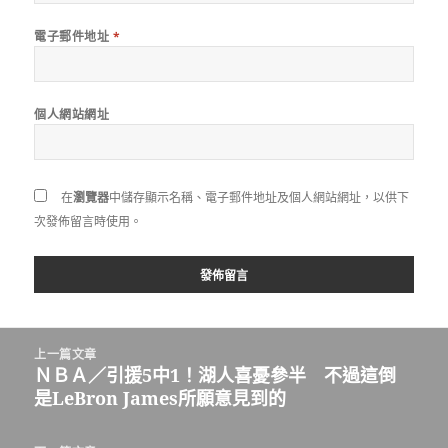
電子郵件地址
*
個人網站網址
在
瀏覽器
中儲存顯示名稱、電子郵件地址及個人網站網址，以供下
次發佈留言時使用。
文
上一篇文章
章
ＮＢＡ／引援5中1！湖人喜憂參半 不過這倒
上
導
是LeBron James所願意見到的
一
覽
篇
文