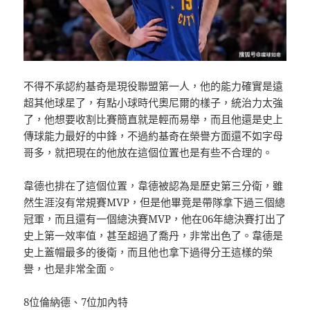
不得不承認約基奇是現役聯盟第一人，他的能力確實是遠
超其他球星了，有點小球時代奧尼爾的樣子，統治力太強
了，他想要收割比賽簡直就是輕而易舉，而且他還是史上
傳球能力最好的中鋒，不過約基奇在榮譽方面還不如字母
哥多，就把現在的他放在這個位置也是有些不合理的。
韋德也排在了這個位置，韋德被認為是歷史第三分衛，雖
然生涯沒有常規賽MVP，但是他畢竟是帶隊拿下過三個總
冠軍，而且還有一個總決賽MVP，他在06年總決賽打出了
史上第一效率值，甚至超過了喬丹，非常出色了。韋德是
史上蓋帽最多的後衛，而且他也拿下過得分王這樣的榮
譽，也是非常全面。
8位倫納德、7位加內特