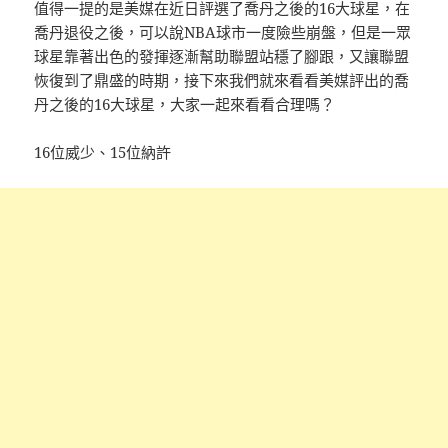
值得一提的是美媒在近日評選了喬丹之後的16大球星，在
喬丹退役之後，可以說NBA球市一度險些崩盤，但是一眾
球星靠著出色的發揮逐漸幫助聯盟站穩了腳跟，又讓聯盟
恢復到了鼎盛的時期，接下來我們就來看看美媒評出的喬
丹之後的16大球星，大家一起來看看合理嗎？
16位威少、15位納許