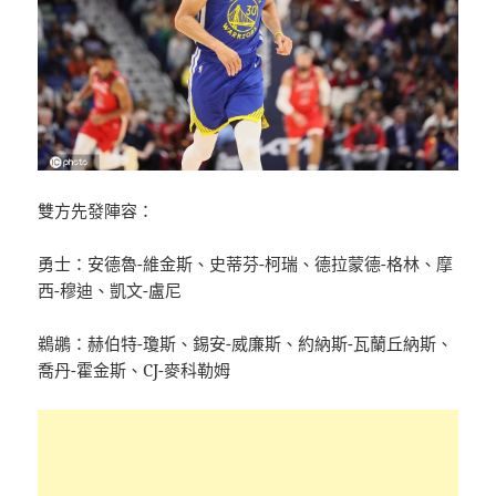
雙方先發陣容：
勇士：安德魯-維金斯、史蒂芬-柯瑞、德拉蒙德-格林、摩
西-穆迪、凱文-盧尼
鵜鶘：赫伯特-瓊斯、錫安-威廉斯、約納斯-瓦蘭丘納斯、
喬丹-霍金斯、CJ-麥科勒姆