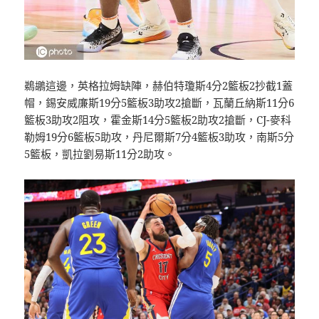
鵜鶘這邊，英格拉姆缺陣，赫伯特瓊斯4分2籃板2抄截1蓋
帽，錫安威廉斯19分5籃板3助攻2搶斷，瓦蘭丘納斯11分6
籃板3助攻2阻攻，霍金斯14分5籃板2助攻2搶斷，CJ-麥科
勒姆19分6籃板5助攻，丹尼爾斯7分4籃板3助攻，南斯5分
5籃板，凱拉劉易斯11分2助攻。