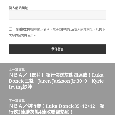
個人網站網址
在
瀏覽器
中儲存顯示名稱、電子郵件地址及個人網站網址，以供下
次發佈留言時使用。
文
上一篇文章
章
ＮＢＡ／【影片】獨行俠送灰熊四連敗！Luka
上
導
Doncic三雙 Jaren Jackson Jr.30+9 Kyrie
一
覽
Irving缺陣
篇
文
章:
下一篇文章
ＮＢＡ／例行賽：Luka Doncic35+12+12 獨
下
行俠3連勝灰熊4連敗聯盟墊底！
一