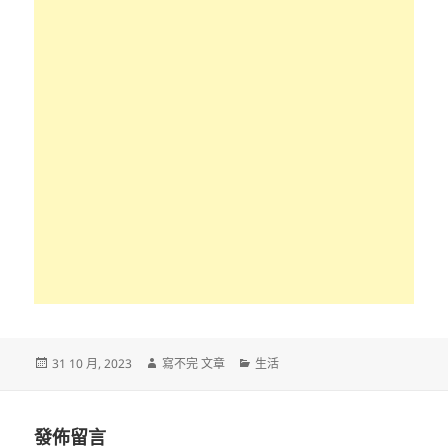
發
作
分
31 10 月, 2023
寫不完 文章
生活
佈
者
類
日
期:
發佈留言