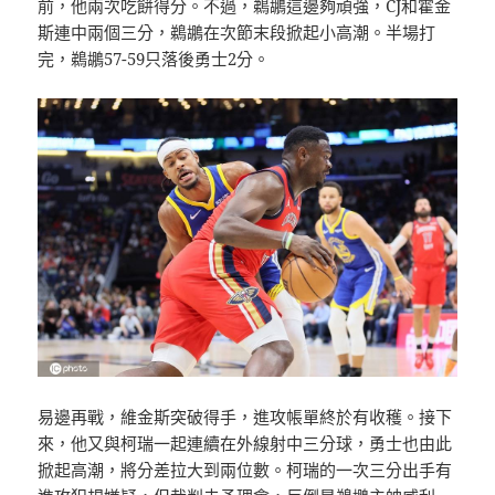
前，他兩次吃餅得分。不過，鵜鶘這邊夠頑強，CJ和霍金
斯連中兩個三分，鵜鶘在次節末段掀起小高潮。半場打
完，鵜鶘57-59只落後勇士2分。
易邊再戰，維金斯突破得手，進攻帳單終於有收穫。接下
來，他又與柯瑞一起連續在外線射中三分球，勇士也由此
掀起高潮，將分差拉大到兩位數。柯瑞的一次三分出手有