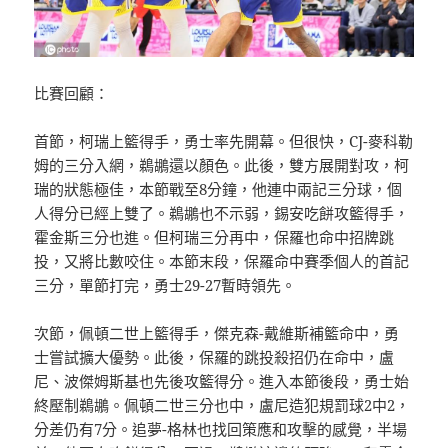
比賽回顧：
首節，柯瑞上籃得手，勇士率先開幕。但很快，CJ-麥科勒
姆的三分入網，鵜鶘還以顏色。此後，雙方展開對攻，柯
瑞的狀態極佳，本節戰至8分鐘，他連中兩記三分球，個
人得分已經上雙了。鵜鶘也不示弱，錫安吃餅攻籃得手，
霍金斯三分也進。但柯瑞三分再中，保羅也命中招牌跳
投，又將比數咬住。本節末段，保羅命中賽季個人的首記
三分，單節打完，勇士29-27暫時領先。
次節，佩頓二世上籃得手，傑克森-戴維斯補籃命中，勇
士嘗試擴大優勢。此後，保羅的跳投殺招仍在命中，盧
尼、波傑姆斯基也先後攻籃得分。進入本節後段，勇士始
終壓制鵜鶘。佩頓二世三分也中，盧尼造犯規罰球2中2，
分差仍有7分。追夢-格林也找回策應和攻擊的感覺，半場