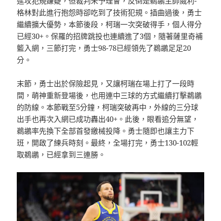
進攻犯規嫌疑，但裁判未予理會，反倒是鵜鶘主帥威利-
格林對此進行抱怨時卻吃到了技術犯規。插曲過後，勇士
繼續擴大優勢，本節後段，柯瑞一次突破得手，個人得分
已經30+。保羅的招牌跳投也連續進了3個，隨著薩里奇補
籃入網，三節打完，勇士98-78已經領先了鵜鶘足足20
分。
末節，勇士出於保險起見，又讓柯瑞在場上打了一段時
間，萌神重新登場後，也用連中三球的方式繼續打擊鵜鶘
的防線。本節戰至5分鐘，柯瑞突破再中，外線的三分球
出手也再次入網已成功轟出40+。此後，眼看追分無望，
鵜鶘率先換下全部首發繳械投降。勇士隨即也讓主力下
班，開啟了練兵時刻。最終，全場打完，勇士130-102輕
取鵜鶘，已經拿到三連勝。