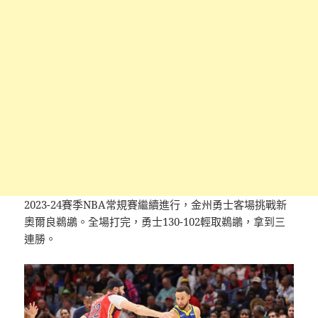
2023-24賽季NBA常規賽繼續進行，金州勇士客場挑戰新
奧爾良鵜鶘。全場打完，勇士130-102輕取鵜鶘，拿到三
連勝。