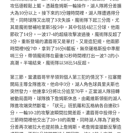
攻伍德輕鬆上籃。憑藉詹姆斯一輪操作，湖人隊將分差擴
大為10分以上。接下來的3分鐘時間裡，湖人隊遭遇得分
荒，同時球隊又出現了3次失誤，魔術隊下起三分雨，尤
其是魔術替補哈里斯5投5中，其中包括4記三分球，他兩
節砍了14分。一波17-4的超級攻擊波過後，魔術隊反超了
3分。重新登場的濃眉哥又是單打、又是造犯規，他兩節
時間裡9投7中，拿到了16分6籃板，無奈薩格斯投中準壓
哨三分，帶領魔術隊在最後52秒時間裡打出一波7-2的小
高潮。半場結束，魔術隊以58比54反超。
第三節，當濃眉哥早早領到個人第三犯的情況下，拉塞爾
開局主導全隊進攻，他命中3分，湖人角色球員里夫斯也
突然發力，他連拿5分將比分追至70平。正當湖人隊扭轉
被動局面時，球隊換下詹姆斯休息，由戴維斯領銜的湖人
隊進攻端突然斷電，「狀元」班凱羅和瓦格納各自連砍5
分，一輪10-2的攻擊波瞬間拉開差距。濃眉哥中投得分，
三節時間裡他交出了20+10的兩雙，同時湖人隊為了避免
分差再次被拉大也提前換上詹姆斯。老詹姆皇搶斷反擊造