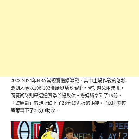
2023-2024年NBA常規賽繼續激戰，其中主場作戰的洛杉
磯湖人隊以106-103險勝奧蘭多魔術，成功避免兩連敗，
而魔術隊則是遭遇賽季首場敗仗。詹姆斯拿到了19分，
「濃眉哥」戴維斯砍下了26分19籃板的兩雙，而X因素拉
塞爾轟下了28分8助攻。