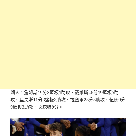
湖人：詹姆斯19分3籃板4助攻、戴維斯26分19籃板5助
攻、里夫斯11分3籃板3助攻、拉塞爾28分8助攻、伍德9分
9籃板3助攻、文森特9分。