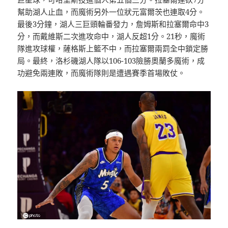
幫助湖人止血，而魔術另外一位狀元富爾茨也連取4分。
最後3分鐘，湖人三巨頭輪番發力，詹姆斯和拉塞爾命中3
分，而戴維斯二次進攻命中，湖人反超1分。21秒，魔術
隊進攻球權，薩格斯上籃不中，而拉塞爾兩罰全中鎖定勝
局。最終，洛杉磯湖人隊以106-103險勝奧蘭多魔術，成
功避免兩連敗，而魔術隊則是遭遇賽季首場敗仗。