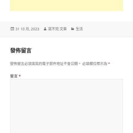
發
作
分
31 10 月, 2023
寫不完 文章
生活
佈
者
類
日
期:
發佈留言
發佈留言必須填寫的電子郵件地址不會公開。
必填欄位標示為
*
留言
*