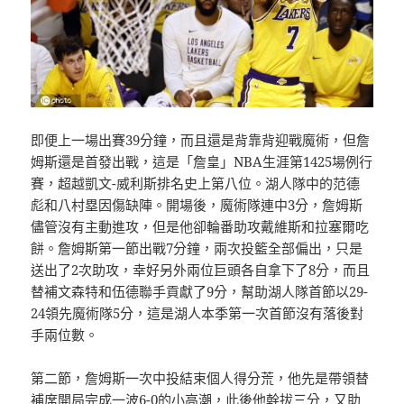
即便上一場出賽39分鐘，而且還是背靠背迎戰魔術，但詹
姆斯還是首發出戰，這是「詹皇」NBA生涯第1425場例行
賽，超越凱文-威利斯排名史上第八位。湖人隊中的范德
彪和八村塁因傷缺陣。開場後，魔術隊連中3分，詹姆斯
儘管沒有主動進攻，但是他卻輪番助攻戴維斯和拉塞爾吃
餅。詹姆斯第一節出戰7分鐘，兩次投籃全部偏出，只是
送出了2次助攻，幸好另外兩位巨頭各自拿下了8分，而且
替補文森特和伍德聯手貢獻了9分，幫助湖人隊首節以29-
24領先魔術隊5分，這是湖人本季第一次首節沒有落後對
手兩位數。
第二節，詹姆斯一次中投結束個人得分荒，他先是帶領替
補席開局完成一波6-0的小高潮，此後他幹拔三分，又助