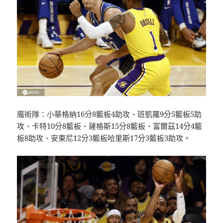
魔術隊：小華格納16分8籃板4助攻、班凱羅9分5籃板5助
攻、卡特10分8籃板、薩格斯15分8籃板、富爾茲14分4籃
板8助攻、安東尼12分3籃板哈里斯17分3籃板3助攻。