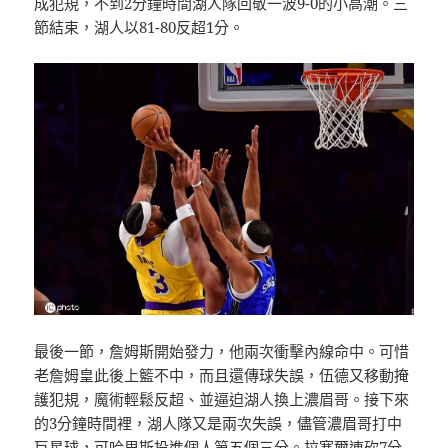
成犯規，不到2分鐘時間湖人隊回敬一波9-0的小高潮。三
節結束，湖人以81-80反超1分。
最後一節，詹姆斯開始發力，他兩次衝擊內線命中。可惜
老詹姆皇此後上籃不中，而且還傳球失誤，伍德又移動掩
護犯規，魔術輕鬆反超、並逼迫湖人換上濃眉哥。接下來
的3分鐘時間裡，湖人隊又是兩次失誤，儘管濃眉哥打中
巨星球，可哈里斯投進個人第五個三分。拉塞爾連砍7分