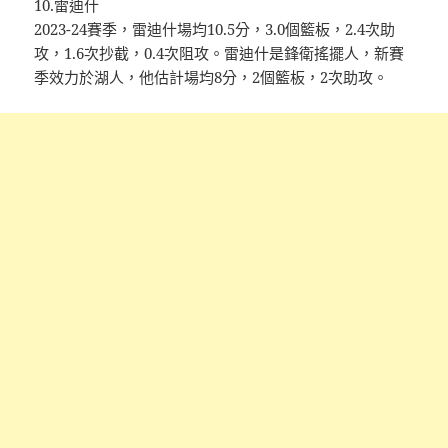
10.雷迪什
2023-24賽季，雷迪什場均10.5分，3.0個籃板，2.4次助
攻，1.6次抄截，0.4次阻攻。雷迪什是鋒衛搖擺人，新賽
季效力於湖人，他估計場均8分，2個籃板，2次助攻。