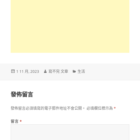
發
作
分
1 11 月, 2023
寫不完 文章
生活
佈
者
類
日
期:
發佈留言
發佈留言必須填寫的電子郵件地址不會公開。
必填欄位標示為
*
留言
*