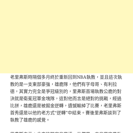
老里弗斯時隔個多月終於重新回到NBA執教，並且這次執
教的是一支東部豪強，雄鹿隊，他們有字母哥、有利拉
德，其實力完全是爭冠級別的，里弗斯首場執教公鹿的對
決就是衛冕冠軍金塊隊，這對他而言是絕對的挑戰，經過
比拼，雄鹿還是被掘金逆轉，遺憾輸掉了比賽，老里弗斯
首秀還是以他的老方式“逆轉”中結束。賽後里弗斯談到了
執教了雄鹿的感覺。