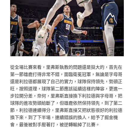
從全場比賽來看，里弗斯執教的問題還是挺大的，首先在
第一節雄鹿打得非常不錯，面臨衛冕冠軍，無論是字母哥
還是利拉德都展現了自己的實力，球隊保持領先，勢頭正
旺，按照道理，球隊第二節應該延續這樣的陣容，更進一
步拉開分差，奈何，里弗斯直接換下利拉德與字母哥，把
球隊的進攻勢頭給斷了，但雄鹿依然保持領先，到了第二
節，利拉德連續得分，里弗斯直接又把狀態很好的利拉德
換下來，到了下半場，連續錯誤的換人，給予了掘金機
會，最後被對手壓著打，被逆轉輸掉了比賽。