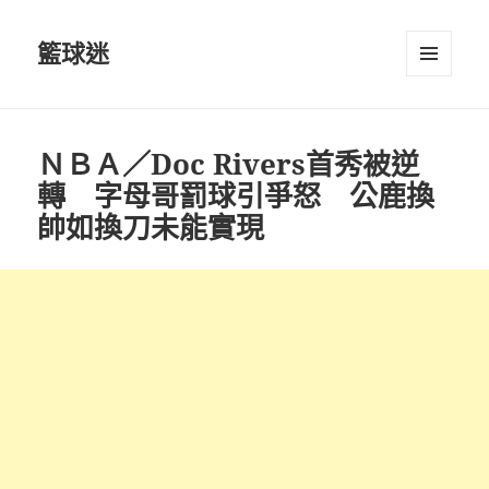
籃球迷
選單及
小工具
ＮＢＡ／Doc Rivers首秀被逆
轉 字母哥罰球引爭怒 公鹿換
帥如換刀未能實現