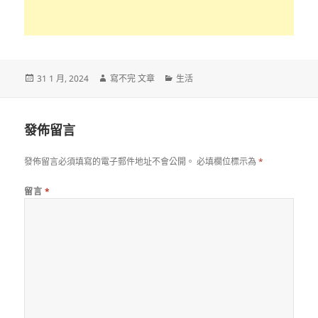
發
作
分
31 1 月, 2024
寫不完 文章
生活
佈
者
類
日
期:
發佈留言
發佈留言必須填寫的電子郵件地址不會公開。
必填欄位標示為
*
留言
*