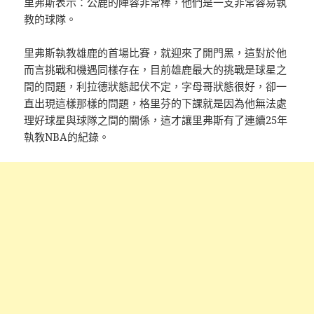
里弗斯表示：公鹿的陣容非常棒，他們是一支非常容易執
教的球隊。
里弗斯執教雄鹿的首場比賽，就迎來了開門黑，這對於他
而言挑戰和機遇同樣存在，目前雄鹿最大的挑戰是球星之
間的問題，利拉德狀態起伏不定，字母哥狀態很好，卻一
直出現這樣那樣的問題，格里芬的下課就是因為他無法處
理好球星與球隊之間的關係，這才讓里弗斯有了連續25年
執教NBA的紀錄。