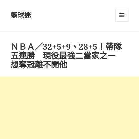
籃球迷
選單及
小工具
ＮＢＡ／32+5+9、28+5！帶隊
五連勝 現役最強二當家之一
想奪冠離不開他