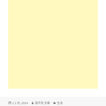
發
作
分
2 2 月, 2024
寫不完 文章
生活