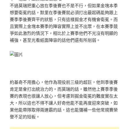
不過莫瑞把重心放在季後賽也不是不行，但如果金塊本季
想要衛冕的話，默里在季後賽就必須打出最起碼能夠跟上
賽季季後賽齊平的狀態，只有這樣掘金才有機會衛冕。而
且實際上金塊本賽季的陣容實際上並不出眾，在本賽季競
爭如此激烈的情況下，相比於上賽季他們不光沒有明顯的
補強，甚至光看紙面陣容的話他們還有所削弱。
約基奇不用擔心，他作為現役前三級的超巨，他到季後賽
肯定是會打出統治力的。而莫瑞的話，雖然他上賽季季後
賽的表現也很讓人放心，但考慮到掘金衛冕的難度實在太
大，所以這也不得不讓人好奇他能不能再度迎來突破，如
果他能帶隊取得兩連霸的話，這也能彌補一些他常規賽榮
譽不足的短板。