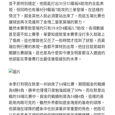
並不是特別穩定，他既能打出31分15籃板6助攻的全能表
現，但同時也有著8分9籃板7助攻的三單發揮。在這樣的
情況下，掘金其他人就必須要站出來了，而這五場比賽也
讓球迷再次見識到了金塊二當家莫瑞的實力。
雖然本賽季默里場均只有19.8分4籃板5.7助攻，各項數據
甚至還不如上賽季，單要知道默里本賽季沒打多久就碰上
了傷病，這也導致他又花了一些時間才找到了狀態，而莫
瑞在例行賽的表現一直都不算特別出眾，他往往就是越到
關鍵比賽越強，這也是為什麼如今連全明星都沒入選過的
他卻能在季後賽打出最佳後衛級別的水準。
本季打到現在默里一共缺席了14場比賽，期間掘金的戰績
為8勝6負，勝率也僅僅只是勉強超過了50%，而在默里出
戰的18場比賽中，掘金的戰績則是為14勝4負，這樣的差
距是肉眼可見的。雖然外界都知道金塊是約基奇的球隊，
但莫瑞在球隊的體系中也扮演著非常重要的角色，他既可
以在約基奇下場的時候保證球隊的進攻流暢運轉，同時在