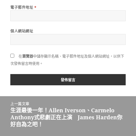
電子郵件地址
*
個人網站網址
在
瀏覽器
中儲存顯示名稱、電子郵件地址及個人網站網址，以供下
次發佈留言時使用。
文
上一篇文章
章
生涯最後一年！Allen Iverson、Carmelo
上
導
Anthony式悲劇正在上演 James Harden你
一
覽
好自為之吧！
篇
文