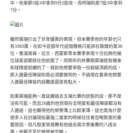
中，他單節5投3中拿到9分2助攻，而柯瑞則是7投3中拿到
7分。
雖然莫瑞打出了非常優異的表現，但本賽季他的年薪也只
有3383萬，在如今這個年代這個價格只能排在聯盟的第38
位，像湯普森、拉文、西蒙斯等本賽季表現十分拉跨的幾
位球星卻都排在他前面了。而明年的休賽期莫瑞就有機會
和球隊提前續約了，假如他想要爭取一份超級頂薪的話，
那入選最佳陣容則是必須要做到的，不過現在看來他想要
入選最佳陣容的話難度還是有點大。
如果莫瑞能夠一直延續過去五場比賽的狀態的話，那不是
沒有可能，而且26歲的他到現在全明星和最佳陣容都沒有
入選過，這也顯得他的榮譽薄上比較單薄，這也是為什麼
很多人在討論現役最強二當家的時候往往會忽略默里的重
要原因，但凡默里常規賽有他過去兩次季後賽的八成水
準，他都不至於總是被忽略。