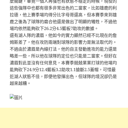
麼關鍵，畢竟一個人再強也有狀態不穩定的時候，現役的
這些強隊中也都有很多非常出色的二當家，比如雄鹿的利
拉德，他上賽季場均得分比字母哥還高，但本賽季來到雄
鹿之後為了球隊的磨合他還是做出了明顯的犧牲，不過他
場均依然能夠砍下26.2分4.5籃板7助攻的數據。
還有湖人隊的濃眉，他如今的實力顯然已經不比現在的詹
姆斯差了，他在攻防兩端對球隊的影響力是無法取代的。
不過由於濃眉是內線打法，他的自主發動進攻的能力還是
略差一些，所以他在球隊的定位也只能是二當家。但好在
濃眉對此並沒有任何意見，本賽季兢兢業業打球的他場均
能夠砍下24.9分12.4籃板3.2助攻1.1搶斷2.5蓋帽，可惜最
近湖人狀態不佳，即便他發揮出色，但球隊的境況卻仍是
越來越糟。