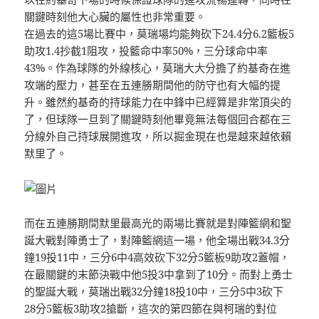
關鍵時刻他大心臟的屬性也非常重要。
在過去的這5場比賽中，莫瑞場均能夠砍下24.4分6.2籃板5
助攻1.4抄截1阻攻，投籃命中率50%，三分球命中率
43%。作為球隊的外線核心，莫瑞大大分擔了約基奇在進
攻端的壓力，甚至在五連勝期間他的防守也有大幅的提
升。雖然約基奇的持球能力在中鋒中已經算是非常頂尖的
了，但球隊一旦到了關鍵時刻他畢竟無法每個回合都在三
分線外自己持球展開進攻，所以掘金現在也是越來越依賴
默里了。
而在五連勝期間默里最高光的兩場比賽就是對陣籃網和聖
誕大戰對陣勇士了，對陣籃網這一場，他全場出戰34.3分
鐘19投11中，三分6中4高效砍下32分5籃板9助攻2蓋帽，
在最關鍵的末節決戰中他5投3中拿到了10分。而對上勇士
的聖誕大戰，莫瑞出戰32分鐘18投10中，三分5中3砍下
28分5籃板3助攻2搶斷，這次的第四節在與柯瑞的對位